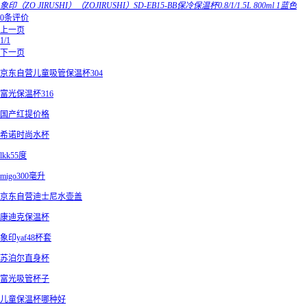
象印（ZO JIRUSHI）（ZOJIRUSHI）SD-EB15-BB保冷保温杯0.8/1/1.5L 800ml 1蓝色
0条评价
上一页
1/1
下一页
京东自营儿童吸管保温杯304
富光保温杯316
国产红提价格
希诺时尚水杯
lkk55度
migo300毫升
京东自营迪士尼水壶盖
康迪克保温杯
象印yaf48杯套
苏泊尔直身杯
富光吸管杯子
儿童保温杯哪种好