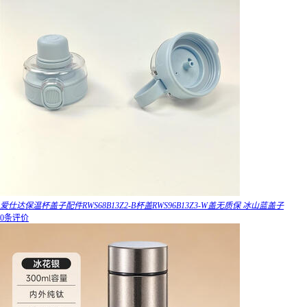
爱仕达保温杯盖子配件RWS68B13Z2-B杯盖RWS96B13Z3-W盖无质保 冰山蓝盖子
0条评价