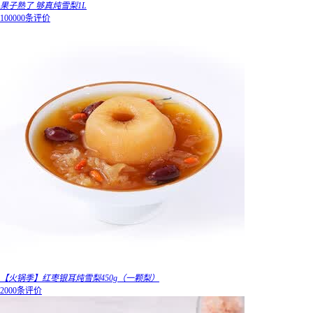
果子熟了 够真炖雪梨1L
100000条评价
【火锅季】红枣银耳炖雪梨450g（一颗梨）
2000条评价