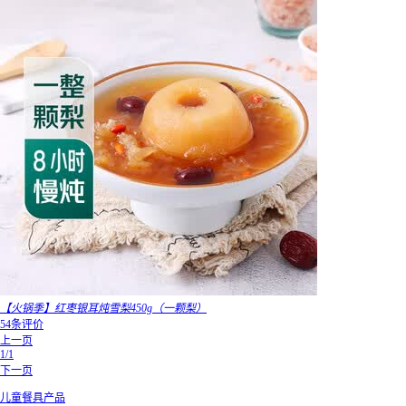
【火锅季】红枣银耳炖雪梨450g（一颗梨）
54条评价
上一页
1/1
下一页
儿童餐具产品