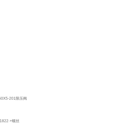
X5-201限压阀
22·+螺丝