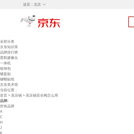
◇
送至：
北京
全部分类
京东知识库
品牌排行榜
普联摄像头
一体机
收纳包
键盘贴
键帽贴纸
京东美术馆
当前位置：
首页
>
高压锅
> 高压锅安全阀怎么用
品牌:
所有品牌
A
C
H
J
K