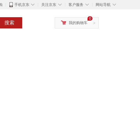
◇
◇
◇
◇
购
手机京东
关注京东
客户服务
网站导航
0
搜索
我的购物车
>