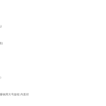
)
喜)
色）
防爆锅用大号旋钮 内直径