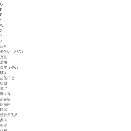
O
P
R
S
W
X
Y
Z
双喜
爱仕达（ASD）
万宝
适用
瑞雯（RW）
顺发
超莲日记
筷创
揭宝
汲吉香
苏喜福
欧丽家
以琛
楚歌质优品
家何
振能
优桓