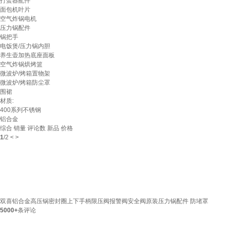
打蛋器配件
面包机叶片
空气炸锅电机
压力锅配件
锅把手
电饭煲/压力锅内胆
养生壶加热底座面板
空气炸锅烘烤篮
微波炉/烤箱置物架
微波炉/烤箱防尘罩
围裙
材质:
400系列不锈钢
铝合金
综合
销量
评论数
新品
价格
1
/
2
<
>
双喜铝合金高压锅密封圈上下手柄限压阀报警阀安全阀原装压力锅配件 防堵罩
5000+
条评论