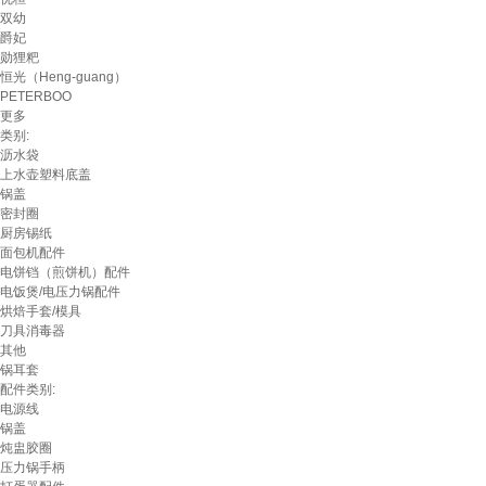
双幼
爵妃
勋狸粑
恒光（Heng-guang）
PETERBOO
更多
类别:
沥水袋
上水壶塑料底盖
锅盖
密封圈
厨房锡纸
面包机配件
电饼铛（煎饼机）配件
电饭煲/电压力锅配件
烘焙手套/模具
刀具消毒器
其他
锅耳套
配件类别:
电源线
锅盖
炖盅胶圈
压力锅手柄