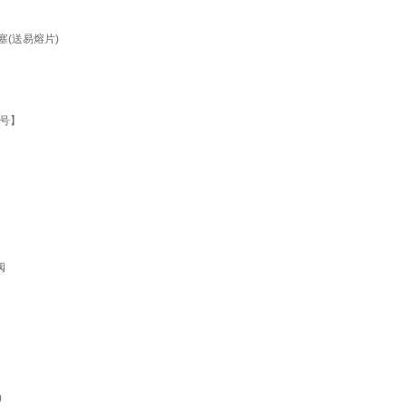
(送易熔片)
3号】
阀
)