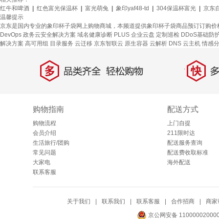
红牛和啤酒
|
红色富光保温杯
|
富光萌兔
|
象印yaf48-td
|
304保温杯富光
|
京东
温馨提示
京东是国内专业的象印杯子袋网上购物商城，本频道提供象印杯子袋商品预订订购价
DevOps
政务云安全解决方案
域名健康诊断
PLUS 企业云盘
定制巡检
DDoS基础防
解决方案
高可用组
目录服务
云迁移
京东智联云
原生容器
云解析 DNS
云主机
情感
多
快
品类齐全，轻松购物
多仓
购物指南
配送方式
购物流程
上门自提
会员介绍
211限时达
生活旅行/团购
配送服务查询
常见问题
配送费收取标准
大家电
海外配送
联系客服
关于我们
|
联系我们
|
联系客服
|
合作招商
|
商家
京公网安备 11000002000