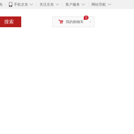
◇
◇
◇
◇
购
手机京东
关注京东
客户服务
网站导航
0
搜索
我的购物车
>