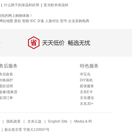
|
什么牌子的保温杯好用
|
富光欧米保温杯
愉悦的网上购物体验！
网站地图
新款
智能 IDC 灾备
人脸对比
型号
企业采购电商
省
天天低价，畅选无忧
售后服务
特色服务
售后政策
夺宝岛
价格保护
DIY装机
退款说明
延保服务
返修/退换货
京东E卡
取消订单
京东通信
京东JD+
|
隐私政策
|
京东公益
|
English Site
|
Media & IR
| 新出发京零 字第大120007号