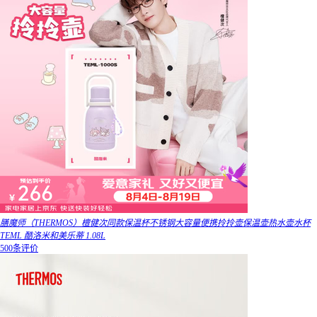
膳魔师（THERMOS）檀健次同款保温杯不锈钢大容量便携拎拎壶保温壶热水壶水杯
TEML 酷洛米和美乐蒂 1.08L
500条评价