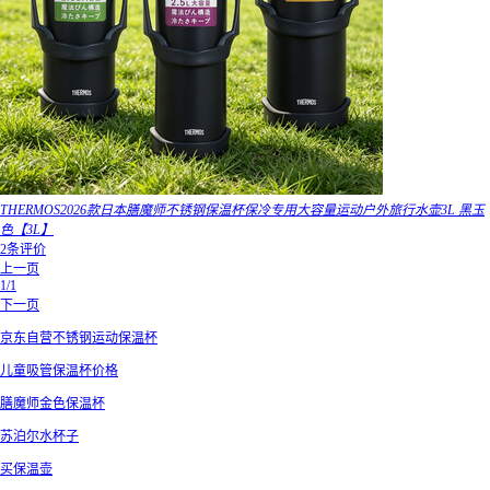
THERMOS2026款日本膳魔师不锈钢保温杯保冷专用大容量运动户外旅行水壶3L 黑玉
色【3L】
2条评价
上一页
1/1
下一页
京东自营不锈钢运动保温杯
儿童吸管保温杯价格
膳魔师金色保温杯
苏泊尔水杯子
买保温壶