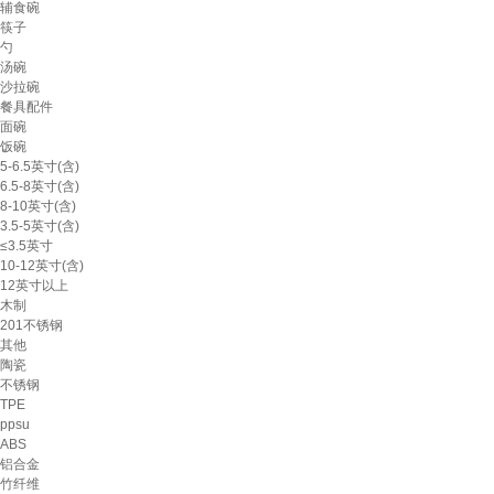
辅食碗
筷子
勺
汤碗
沙拉碗
餐具配件
面碗
饭碗
5-6.5英寸(含)
6.5-8英寸(含)
8-10英寸(含)
3.5-5英寸(含)
≤3.5英寸
10-12英寸(含)
12英寸以上
木制
201不锈钢
其他
陶瓷
不锈钢
TPE
ppsu
ABS
铝合金
竹纤维