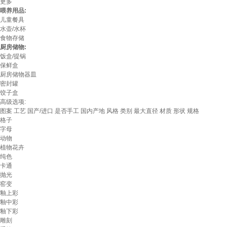
更多
喂养用品:
儿童餐具
水壶/水杯
食物存储
厨房储物:
饭盒/提锅
保鲜盒
厨房储物器皿
密封罐
饺子盒
高级选项:
图案
工艺
国产/进口
是否手工
国内产地
风格
类别
最大直径
材质
形状
规格
格子
字母
动物
植物花卉
纯色
卡通
抛光
窑变
釉上彩
釉中彩
釉下彩
雕刻