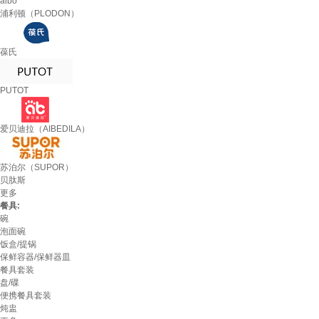
albo
浦利顿（PLODON）
葆氏
PUTOT
爱贝迪拉（AIBEDILA）
苏泊尔（SUPOR）
贝肽斯
更多
餐具:
碗
泡面碗
饭盒/提锅
保鲜容器/保鲜器皿
餐具套装
盘/碟
便携餐具套装
炖盅