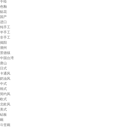
手绘
色釉
贴花
国产
进口
纯手工
半手工
非手工
揭阳
潮州
景德镇
中国台湾
唐山
日式
卡通风
奶油风
中式
韩式
简约风
欧式
北欧风
美式
砧板
碗
斗笠碗