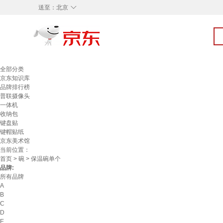
◇
送至：
北京
全部分类
京东知识库
品牌排行榜
普联摄像头
一体机
收纳包
键盘贴
键帽贴纸
京东美术馆
当前位置：
首页
>
碗
> 保温碗单个
品牌:
所有品牌
A
B
C
D
E