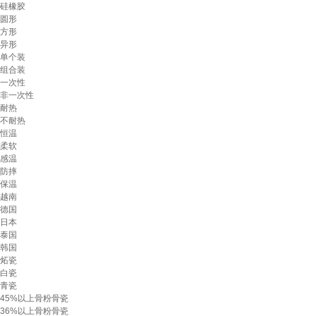
硅橡胶
圆形
方形
异形
单个装
组合装
一次性
非一次性
耐热
不耐热
恒温
柔软
感温
防摔
保温
越南
德国
日本
泰国
韩国
炻瓷
白瓷
青瓷
45%以上骨粉骨瓷
36%以上骨粉骨瓷