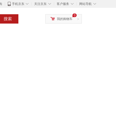
◇
◇
◇
◇
购
手机京东
关注京东
客户服务
网站导航
0
搜索
我的购物车
>