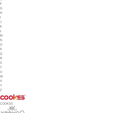
F
G
H
I
J
K
L
M
N
O
P
Q
R
S
T
U
W
X
Y
Z
COOKSS