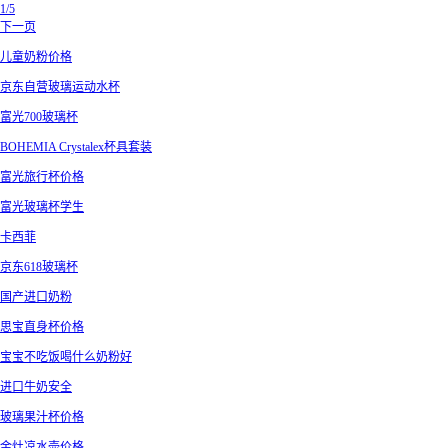
1/5
下一页
儿童奶粉价格
京东自营玻璃运动水杯
富光700玻璃杯
BOHEMIA Crystalex杯具套装
富光旅行杯价格
富光玻璃杯学生
卡西菲
京东618玻璃杯
国产进口奶粉
思宝直身杯价格
宝宝不吃饭喝什么奶粉好
进口牛奶安全
玻璃果汁杯价格
金灶凉水壶价格