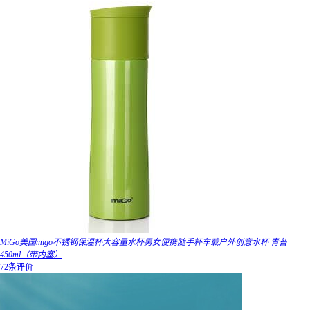
MiGo美国migo不锈钢保温杯大容量水杯男女便携随手杯车载户外创意水杯 青苔
450ml（带内塞）
72条评价