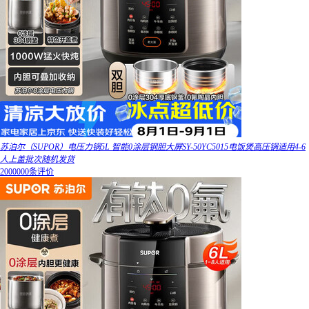
苏泊尔（SUPOR）电压力锅5L 智能0涂层钢胆大屏SY-50YC5015电饭煲高压锅适用4-6
人上盖批次随机发货
2000000条评价