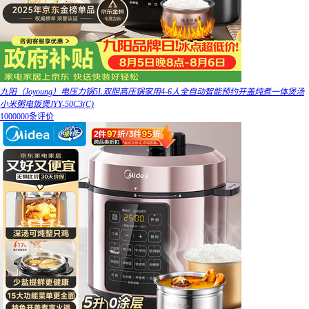
九阳（Joyoung）电压力锅5L双胆高压锅家用4-6人全自动智能预约开盖炖煮一体煲汤
小米粥电饭煲JYY-50C3(C)
1000000条评价