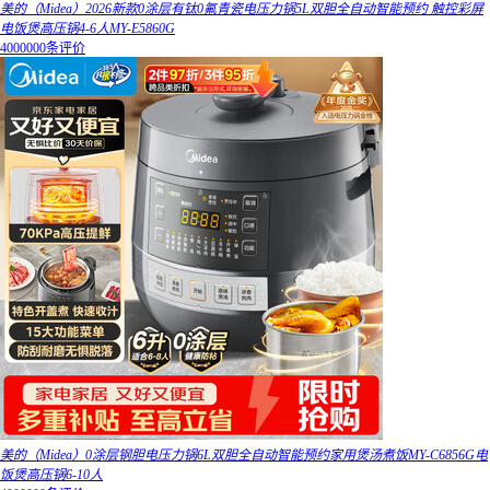
美的（Midea）2026新款0涂层有钛0氟青瓷电压力锅5L双胆全自动智能预约 触控彩屏
电饭煲高压锅4-6人MY-E5860G
4000000条评价
美的（Midea）0涂层钢胆电压力锅6L双胆全自动智能预约家用煲汤煮饭MY-C6856G电
饭煲高压锅6-10人