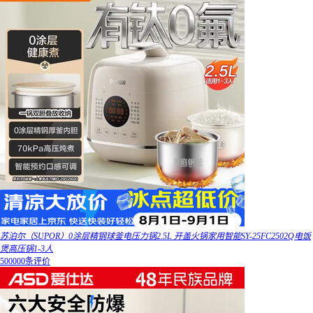
苏泊尔（SUPOR）0涂层精钢球釜电压力锅2.5L 开盖火锅家用智能SY-25FC2502Q电饭
煲高压锅1-3人
500000条评价