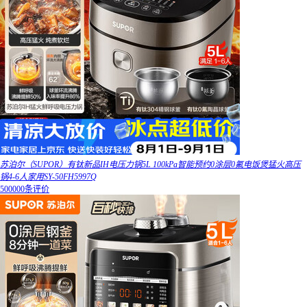
苏泊尔（SUPOR）有钛新品IH电压力锅5L 100kPa智能预约0涂层0氟电饭煲猛火高压
锅4-6人家用SY-50FH5997Q
500000条评价