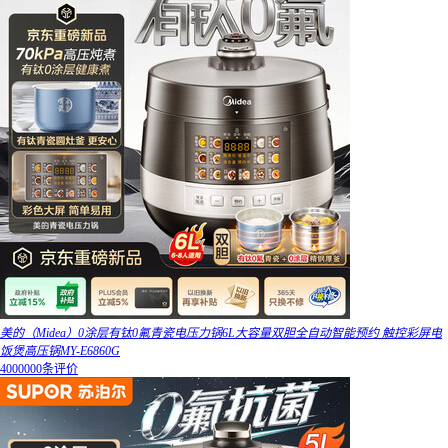
美的（Midea）0涂层有钛0氟青瓷电压力锅6L大容量双胆全自动智能预约 触控彩屏电
饭煲高压锅MY-E6860G
4000000条评价