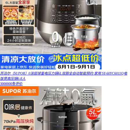
苏泊尔（SUPOR）0涂层球釜电压力锅6L双胆全自动智能预约 家用 SY-60YC6011Q电
饭煲高压锅6-8人
3000000条评价