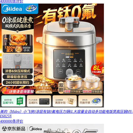
4000000条评价
美的（Midea）小飞侠0涂层有钛0氟电压力锅6L大容量全自动多功能电饭煲高压锅MY-
E6825N
4000000条评价