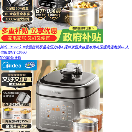
美的（Midea）0涂层精钢厚釜电压力锅6L提鲜双胆大容量家用高压锅煲汤煮饭4-6人
电饭煲MY-C640G
500000条评价