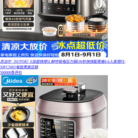
苏泊尔（SUPOR）0涂层快排5L鲜呼吸电压力锅100秒快排配蒸格4-6人家用SY-
50FC5003电饭煲高压锅
500000条评价