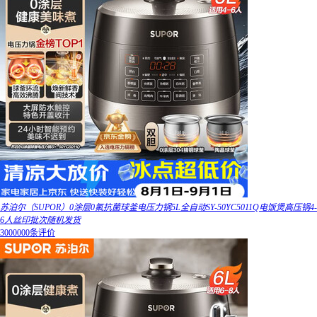
苏泊尔（SUPOR）0涂层0氟抗菌球釜电压力锅5L全自动SY-50YC5011Q电饭煲高压锅4-
6人丝印批次随机发货
3000000条评价