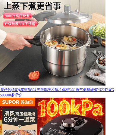
爱仕达(ASD)高压锅304不锈钢压力锅六保险6.0L燃气电磁通用YS22T3WG
500000条评价