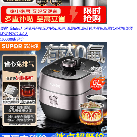
美的（Midea）深汤系列电压力锅5L家用0涂层钢胆高压锅大屏智能预约双胆电饭煲
MY-E5924G 4-6人
1000000条评价