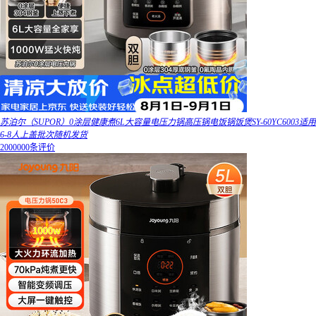
苏泊尔（SUPOR）0涂层健康煮6L大容量电压力锅高压锅电饭锅饭煲SY-60YC6003适用
6-8人上盖批次随机发货
2000000条评价