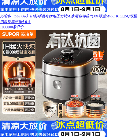
苏泊尔（SUPOR）IH鲜呼吸有钛电压力锅5L家用自动排气304球釜SY-50HC5325Q双胆
电饭煲高压锅4-6人
1000000条评价