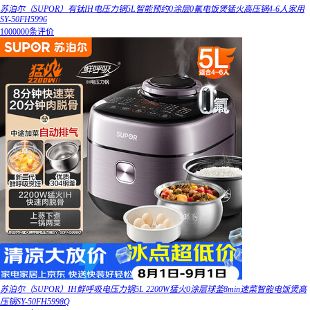
苏泊尔（SUPOR）有钛IH电压力锅5L智能预约0涂层0氟电饭煲猛火高压锅4-6人家用
SY-50FH5996
1000000条评价
苏泊尔（SUPOR）IH鲜呼吸电压力锅5L 2200W猛火0涂层球釜8min速菜智能电饭煲高
压锅SY-50FH5998Q