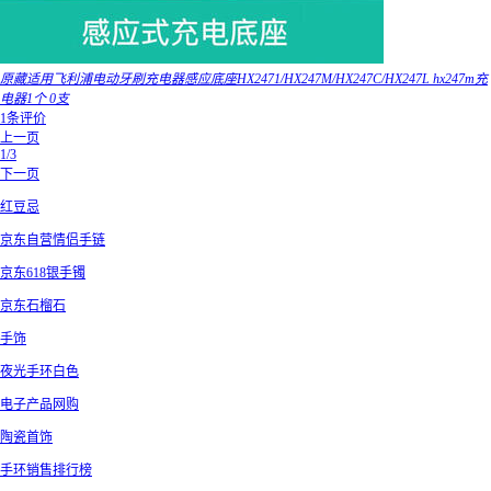
原藏适用飞利浦电动牙刷充电器感应底座HX2471/HX247M/HX247C/HX247L hx247m充
电器1个 0支
1条评价
上一页
1/3
下一页
红豆忌
京东自营情侣手链
京东618银手镯
京东石榴石
手饰
夜光手环白色
电子产品网购
陶瓷首饰
手环销售排行榜