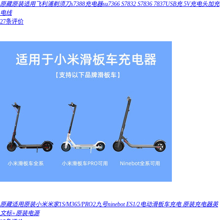
原藏原装适用飞利浦剃须刀s7388充电器su7366 S7832 S7836 7837USB充 5V充电头加充
电线
27条评价
原藏适用原装小米米家1S/M365/PRO2九号ninebot ES1/2电动滑板车充电 原装充电器英
文标+原装电源