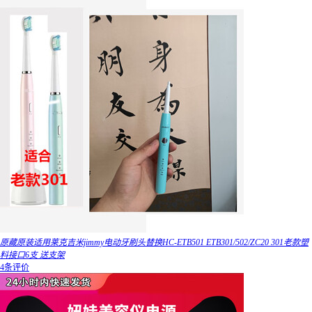
原藏原装适用莱克吉米jimmy电动牙刷头替换HC-ETB501 ETB301/502/ZC20 301老款塑
料接口6支 送支架
4条评价