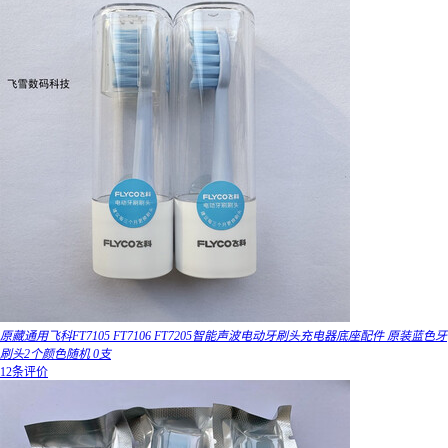
原藏通用飞科FT7105 FT7106 FT7205智能声波电动牙刷头充电器底座配件 原装蓝色牙
刷头2个颜色随机 0支
12条评价