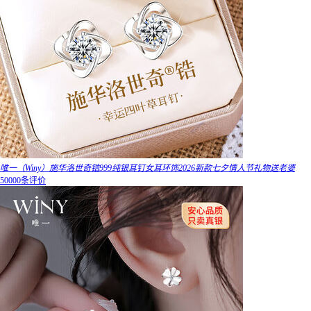
唯一（Winy）施华洛世奇锆999纯银耳钉女耳环饰2026新款七夕情人节礼物送老婆
50000条评价