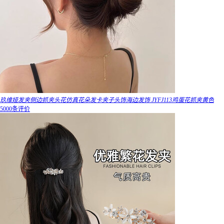
玖维娅发夹侧边抓夹头花仿真花朵发卡夹子头饰海边发饰 JYFJ113鸡蛋花抓夹黄色
5000条评价