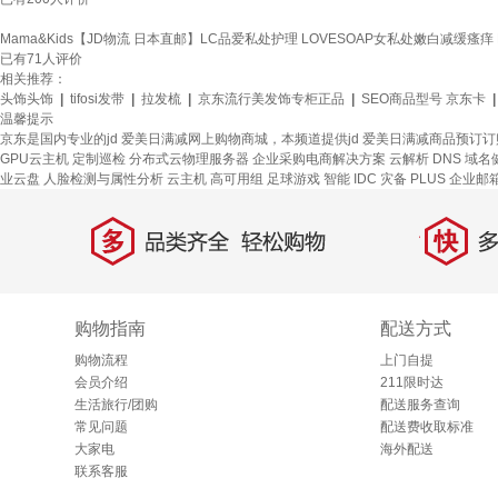
Mama&Kids【JD物流 日本直邮】LC品爱私处护理 LOVESOAP女私处嫩白减缓瘙痒
已有
71
人评价
相关推荐：
头饰头饰
|
tifosi发带
|
拉发梳
|
京东流行美发饰专柜正品
|
SEO商品型号 京东卡
温馨提示
京东是国内专业的jd 爱美日满减网上购物商城，本频道提供jd 爱美日满减商品预订
GPU云主机
定制巡检
分布式云物理服务器
企业采购电商解决方案
云解析 DNS
域名
业云盘
人脸检测与属性分析
云主机
高可用组
足球游戏
智能 IDC 灾备
PLUS 企业邮
多
快
品类齐全，轻松购物
多仓
购物指南
配送方式
购物流程
上门自提
会员介绍
211限时达
生活旅行/团购
配送服务查询
常见问题
配送费收取标准
大家电
海外配送
联系客服