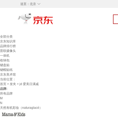
◇
送至：
北京
全部分类
京东知识库
品牌排行榜
普联摄像头
一体机
收纳包
键盘贴
键帽贴纸
京东美术馆
当前位置：
首页
>
发夹
> jd 爱美日满减
品牌:
所有品牌
M
N
天然有机彩妆（naturaglacé）