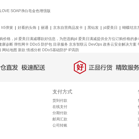
 LOVE SOAP净白皂金色增强版
|
h5弹簧
|
好看的头饰
|
丽通
|
京东自营商品发卡
|
黑钻发
|
jd爱美日
|
蝴蝶结京
订购价格，jd 爱美日满减哪款好信息，为您选购jd 爱美日满减提供全方位订购价格的
健康诊断
弹性网卡
DDoS 防护包
目录服务
京东智联云
DevOps
政务云安全解决方案
箱
网站地图
新款
情感分析
DDoS基础防护
IP高防
好
直发，极速配送
正品行货，精致服务
支付方式
货到付款
在线支付
分期付款
邮局汇款
公司转账