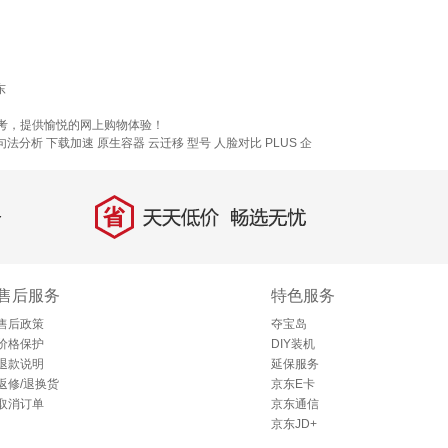
东
参考，提供愉悦的网上购物体验！
句法分析
下载加速
原生容器
云迁移
型号
人脸对比
PLUS 企
省
天天低价，畅选无忧
售后服务
特色服务
售后政策
夺宝岛
价格保护
DIY装机
退款说明
延保服务
返修/退换货
京东E卡
取消订单
京东通信
京东JD+