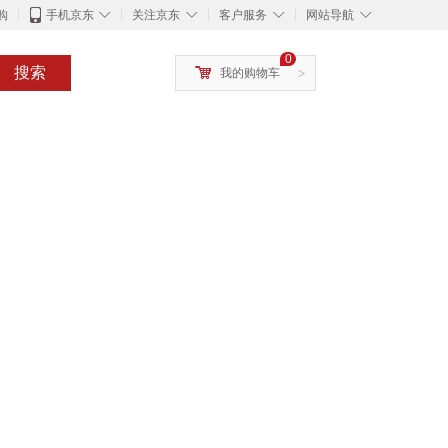
◇
◇
◇
◇
购
手机京东
关注京东
客户服务
网站导航
0
搜索
我的购物车
>