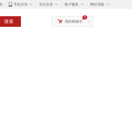
◇
◇
◇
◇
购
手机京东
关注京东
客户服务
网站导航
0
搜索
我的购物车
>