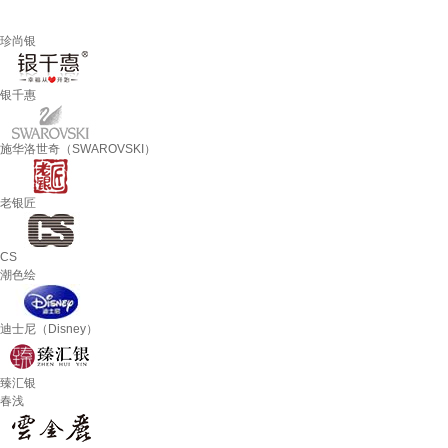
珍尚银
银千惠
施华洛世奇（SWAROVSKI）
老银匠
CS
潮色绘
迪士尼（Disney）
臻汇银
春浅