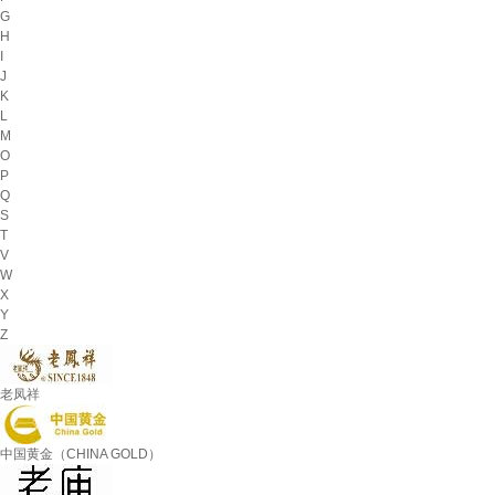
G
H
I
J
K
L
M
O
P
Q
S
T
V
W
X
Y
Z
老凤祥
中国黄金（CHINA GOLD）