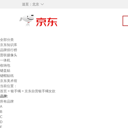
◇
送至：
北京
全部分类
京东知识库
品牌排行榜
普联摄像头
一体机
收纳包
键盘贴
键帽贴纸
京东美术馆
当前位置：
首页
>
银手镯
> 京东自营银手镯女款
品牌:
所有品牌
A
B
C
D
F