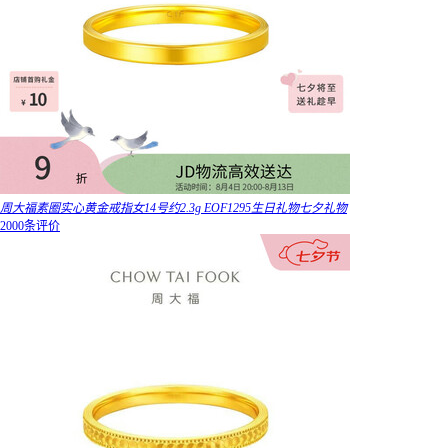
周大福素圈实心黄金戒指女14号约2.3g EOF1295生日礼物七夕礼物
2000条评价