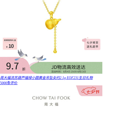
周大福流苏葫芦福禄小圆黄金吊坠女约2.1g EOF231生日礼物
5000条评价