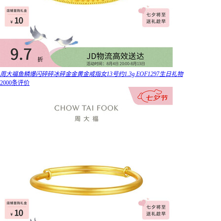
周大福鱼鳞爆闪碎碎冰碎金金黄金戒指女13号约1.3g EOF1297生日礼物
2000条评价