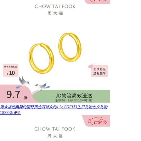
周大福经典简约圆环黄金耳饰女约1.3g EOF153生日礼物七夕礼物
10000条评价