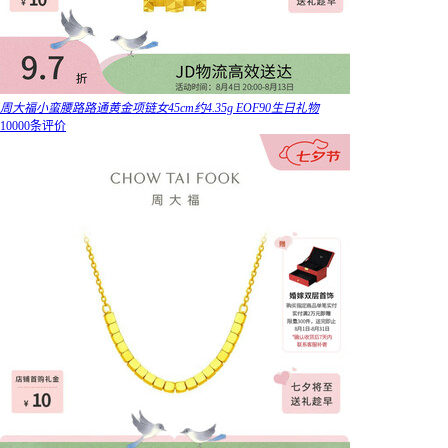
周大福小蛮腰路路通黄金项链女45cm约4.35g EOF90生日礼物
10000条评价