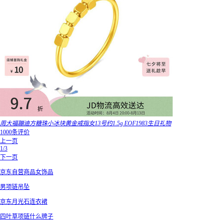
周大福蹦迪方糖珠小冰块黄金戒指女13号约1.5g EOF1983生日礼物
1000条评价
上一页
1/3
下一页
京东自营商品女饰品
男项链吊坠
京东月光石连衣裙
四叶草项链什么牌子