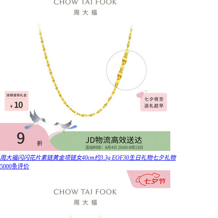
周大福闪闪花片素链黄金项链女40cm约3.3g EOF30生日礼物七夕礼物
5000条评价