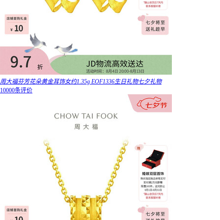
周大福芬芳花朵黄金耳饰女约1.35g EOF1336生日礼物七夕礼物
10000条评价