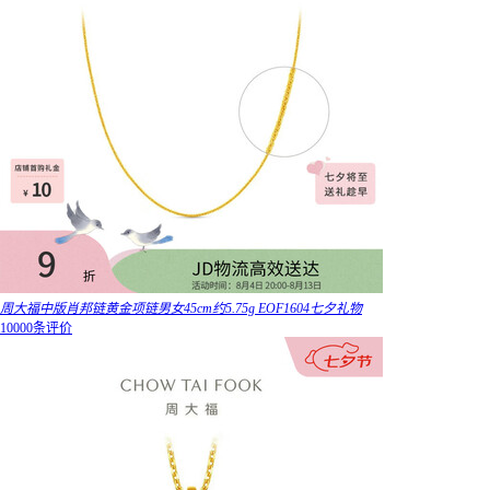
周大福中版肖邦链黄金项链男女45cm约5.75g EOF1604七夕礼物
10000条评价