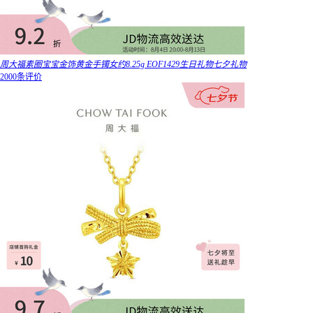
周大福素圈宝宝金饰黄金手镯女约8.25g EOF1429生日礼物七夕礼物
2000条评价