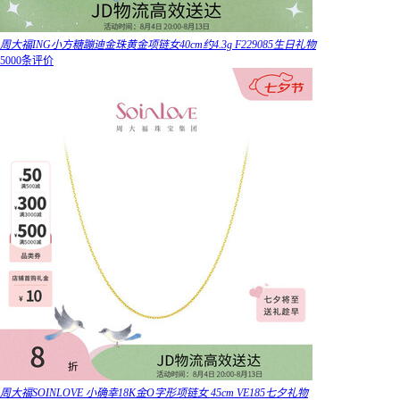
周大福ING小方糖蹦迪金珠黄金项链女40cm约4.3g F229085生日礼物
5000条评价
周大福SOINLOVE 小确幸18K金O字形项链女 45cm VE185七夕礼物