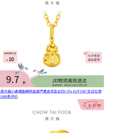
周大福小鼻嘎鱼鳞碎金葫芦黄金吊坠女约1.05g EOF1967生日礼物
1000条评价