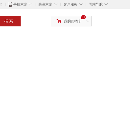
◇
◇
◇
◇
购
手机京东
关注京东
客户服务
网站导航
0
搜索
我的购物车
>