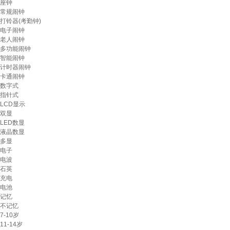
座钟
常规闹钟
打铃器(考勤钟)
电子闹钟
老人闹钟
多功能闹钟
智能闹钟
计时器闹钟
卡通闹钟
数字式
指针式
LCD显示
双显
LED数显
液晶数显
多显
电子
电波
石英
充电
电池
记忆
不记忆
7-10岁
11-14岁