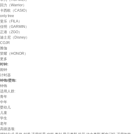
回力（Warrior）
卡西欧（CASIO）
only tree
斐乐（FILA）
佳明（GARMIN）
正港（ZGO）
迪士尼（Disney）
COJR
雅伽
荣耀（HONOR）
更多
时钟:
闹钟
计时器
钟饰/壁饰:
钟饰
适用人群:
青年
中年
婴幼儿
儿童
学生
老年
高级选项: