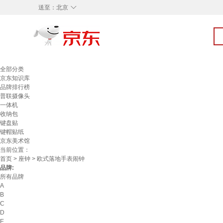
◇
送至：
北京
全部分类
京东知识库
品牌排行榜
普联摄像头
一体机
收纳包
键盘贴
键帽贴纸
京东美术馆
当前位置：
首页
>
座钟
> 欧式落地手表闹钟
品牌:
所有品牌
A
B
C
D
E