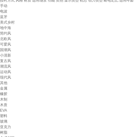
授时方式
风格
材质
适用场景
功能
类别
显示类型
机芯
动力类型
断电记忆
适用年龄
手动
电波
蓝牙
美式乡村
地中海
简约风
北欧风
可爱风
国潮风
小清新
复古风
潮流风
运动风
现代风
其他
金属
橡胶
木制
木质
EVA
塑料
玻璃
亚克力
树脂