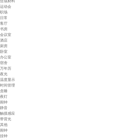
合成材料
运动会
职场
日常
客厅
书房
会议室
酒店
厨房
卧室
办公室
宿舍
万年历
夜光
温度显示
时间管理
贪睡
夜灯
闹钟
静音
触摸感应
带背光
其他
闹钟
挂钟