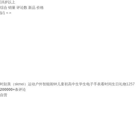
18岁以上
综合
销量
评论数
新品
价格
1
/
1
<
>
时刻美（skmei）运动户外智能闹钟儿童初高中生学生电子手表看时间生日礼物1257
200000+
条评论
自营