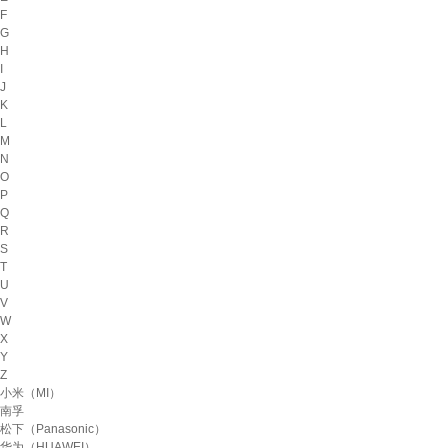
F
G
H
I
J
K
L
M
N
O
P
Q
R
S
T
U
V
W
X
Y
Z
小米（MI）
南孚
松下（Panasonic）
华为（HUAWEI）