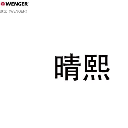
威戈（WENGER）