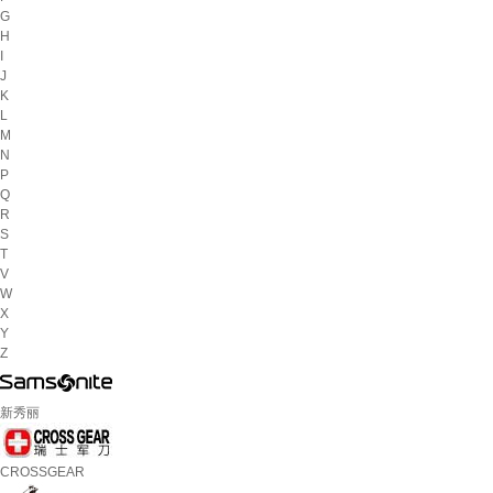
G
H
I
J
K
L
M
N
P
Q
R
S
T
V
W
X
Y
Z
新秀丽
CROSSGEAR