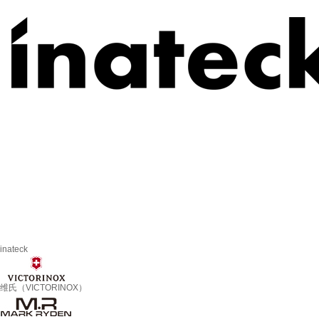
inateck
维氏（VICTORINOX）