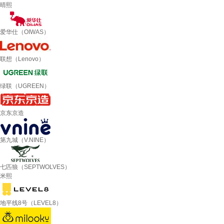
晴熙
爱华仕（OIWAS）
联想（Lenovo）
绿联（UGREEN）
京东京造
第九城（V.NINE）
七匹狼（SEPTWOLVES）
米熙
地平线8号（LEVEL8）