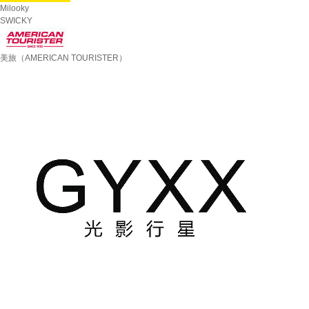
Milooky
SWICKY
美旅（AMERICAN TOURISTER）