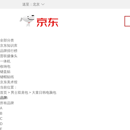
◇
送至：
北京
全部分类
京东知识库
品牌排行榜
普联摄像头
一体机
收纳包
键盘贴
键帽贴纸
京东美术馆
当前位置：
首页
>
男士双肩包
> 大童日韩电脑包
品牌:
所有品牌
A
B
C
D
F