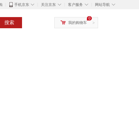
◇
◇
◇
◇
购
手机京东
关注京东
客户服务
网站导航
0
搜索
我的购物车
>