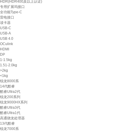
HDR(HDR400及以上认证)
专用扩展坞接口
全功能Type-C
雷电接口
读卡器
USB-C
USB-A
USB 4.0
OCulink
HDMI
DP
1-1.5kg
1.51-2.0kg
>2kg
<1kg
锐龙8000系
14代酷睿
酷睿Ultra2代
锐龙200系列
锐龙9000HX系列
酷睿Ultra3代
酷睿Ultra1代
高通骁龙处理器
13代酷睿
锐龙7000系