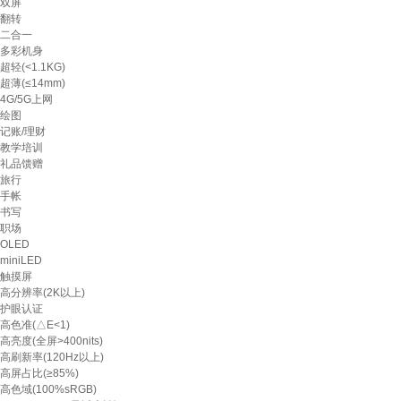
双屏
翻转
二合一
多彩机身
超轻(<1.1KG)
超薄(≤14mm)
4G/5G上网
绘图
记账/理财
教学培训
礼品馈赠
旅行
手帐
书写
职场
OLED
miniLED
触摸屏
高分辨率(2K以上)
护眼认证
高色准(△E<1)
高亮度(全屏>400nits)
高刷新率(120Hz以上)
高屏占比(≥85%)
高色域(100%sRGB)