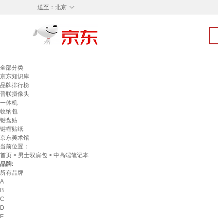
◇
送至：
北京
全部分类
京东知识库
品牌排行榜
普联摄像头
一体机
收纳包
键盘贴
键帽贴纸
京东美术馆
当前位置：
首页
>
男士双肩包
> 中高端笔记本
品牌:
所有品牌
A
B
C
D
E