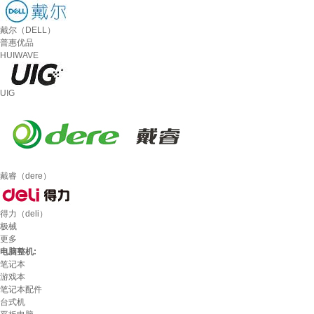
戴尔（DELL）
普惠优品
HUIWAVE
UIG
戴睿（dere）
得力（deli）
极械
更多
电脑整机:
笔记本
游戏本
笔记本配件
台式机