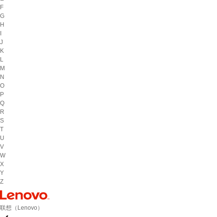
F
G
H
I
J
K
L
M
N
O
P
Q
R
S
T
U
V
W
X
Y
Z
联想（Lenovo）