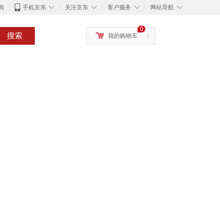
◇
◇
◇
◇
购
手机京东
关注京东
客户服务
网站导航
0
搜索
我的购物车
>