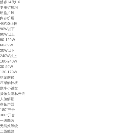
酷睿14代HX
专用扩展坞
硬盘扩展
内存扩展
4G/5G上网
90W以下
90W以上
90-129W
60-89W
30W以下
240W以上
180-240W
30-59W
130-179W
指纹解锁
压感触控板
数字小键盘
摄像头隐私开关
人脸解锁
多扬声器
180°开合
360°开合
一级能效
无能效等级
二级能效