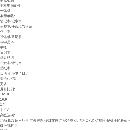
平板电脑
平板电脑配件
一体机
本册纸签:
笔记本/记事本
便签本/便条纸/N次贴
作业本
通讯录/登记册
教学用本
手帐
日记本
标签贴纸
日程本/计划本
拍纸本
日历台历/电子日历
贺卡/明信片
更多
屏幕比例:
16:10
16:9
3:2
未公布
高级选项:
产品形态
适用场景
屏幕特性
接口支持
产品净重
处理器(CPU)
扩展性
整机性能释放
碳纤维材质