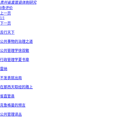
贵州省直管县体制研究
0条评价
上一页
1/1
下一页
舌行天下
公共事物的治理之道
公共管理学徐双敏
行政管理学夏书章
雷纳
不发表就出局
在那西天取经的路上
省直管县
克鲁格曼的预言
公共管理译丛