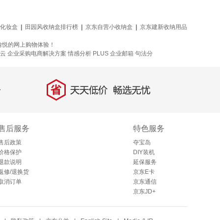
化妆盒
|
田园风收纳盒排行榜
|
京东自营小收纳盒
|
京东建新收纳用品
愉悦的网上购物体验！
云
企业采购电商解决方案
情感分析
PLUS 企业邮箱
句法分
省
天天低价，畅选无忧
售后服务
特色服务
售后政策
夺宝岛
价格保护
DIY装机
退款说明
延保服务
返修/退换货
京东E卡
取消订单
京东通信
京东JD+