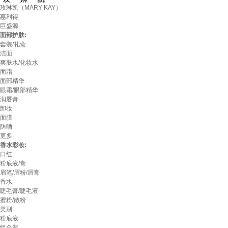
玫琳凯（MARY KAY）
惠利得
巨盛源
面部护肤:
套装/礼盒
洁面
爽肤水/化妆水
面霜
面部精华
眼霜/眼部精华
润唇膏
卸妆
面膜
防晒
更多
香水彩妆:
口红
粉底液/膏
眉笔/眉粉/眉膏
香水
睫毛膏/睫毛液
蜜粉/散粉
类别:
粉底液
组合装