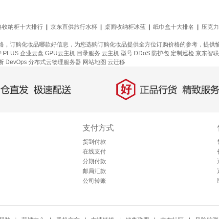
格收纳柜十大排行
|
京东直供旅行水杯
|
桌面收纳柜冰蓝
|
纸巾盒十大排名
|
压克力
格，订购化妆品哪款好信息，为您选购订购化妆品提供全方位订购价格的参考，提供
护
PLUS 企业云盘
GPU云主机
目录服务
云主机
型号
DDoS 防护包
定制巡检
京东智联
断
DevOps
分布式云物理服务器
网站地图
云迁移
好
直发，极速配送
正品行货，精致服务
支付方式
货到付款
在线支付
分期付款
邮局汇款
公司转账