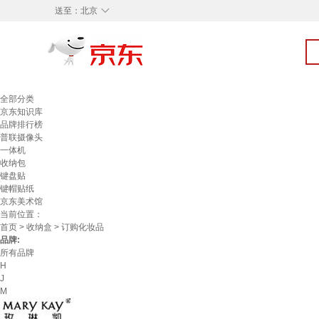
◇
送至：
北京
全部分类
京东知识库
品牌排行榜
普联摄像头
一体机
收纳包
键盘贴
键帽贴纸
京东美术馆
当前位置：
首页
>
收纳盒
> 订购化妆品
品牌:
所有品牌
H
J
M