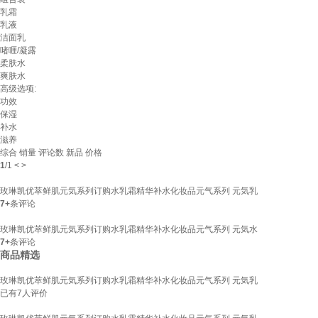
乳霜
乳液
洁面乳
啫喱/凝露
柔肤水
爽肤水
高级选项:
功效
保湿
补水
滋养
综合
销量
评论数
新品
价格
1
/
1
<
>
玫琳凯优萃鲜肌元気系列订购水乳霜精华补水化妆品元气系列 元気乳
7+
条评论
玫琳凯优萃鲜肌元気系列订购水乳霜精华补水化妆品元气系列 元気水
7+
条评论
商品精选
玫琳凯优萃鲜肌元気系列订购水乳霜精华补水化妆品元气系列 元気乳
已有
7
人评价