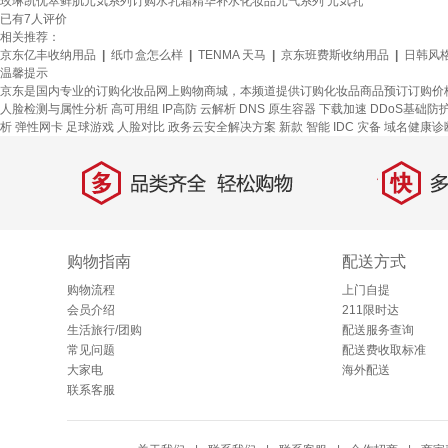
玫琳凯优萃鲜肌元気系列订购水乳霜精华补水化妆品元气系列 元気乳
已有
7
人评价
相关推荐：
京东亿丰收纳用品
|
纸巾盒怎么样
|
TENMA 天马
|
京东班费斯收纳用品
|
日韩风
温馨提示
京东是国内专业的订购化妆品网上购物商城，本频道提供订购化妆品商品预订订购价
人脸检测与属性分析
高可用组
IP高防
云解析 DNS
原生容器
下载加速
DDoS基础防
析
弹性网卡
足球游戏
人脸对比
政务云安全解决方案
新款
智能 IDC 灾备
域名健康诊
多
快
品类齐全，轻松购物
多仓
购物指南
配送方式
购物流程
上门自提
会员介绍
211限时达
生活旅行/团购
配送服务查询
常见问题
配送费收取标准
大家电
海外配送
联系客服