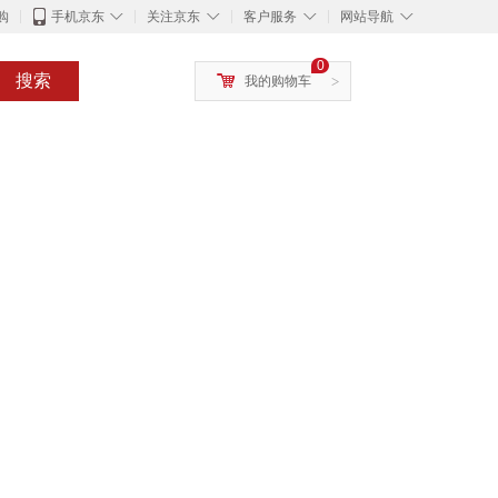
◇
◇
◇
◇
购
手机京东
关注京东
客户服务
网站导航
0
搜索
我的购物车
>