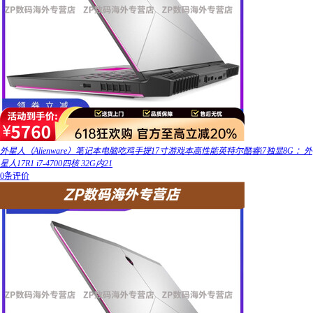
外星人（Alienware）笔记本电脑吃鸡手提17寸游戏本高性能英特尔酷睿i7独显8G ：外
星人17R1 i7-4700四核 32G内21
0条评价