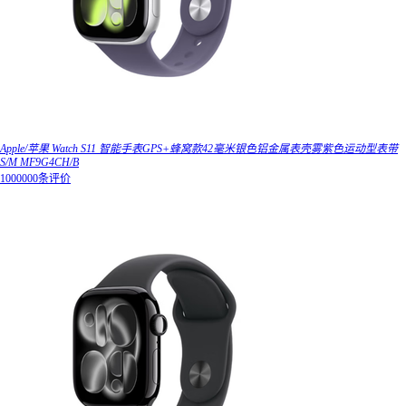
Apple/苹果 Watch S11 智能手表GPS+蜂窝款42毫米银色铝金属表壳雾紫色运动型表带
S/M MF9G4CH/B
1000000条评价