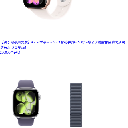
【京东健康关爱版】Apple/苹果Watch S11智能手表GPS款42毫米玫瑰金色铝表壳淡桃
粉色运动表带S/M
200000条评价