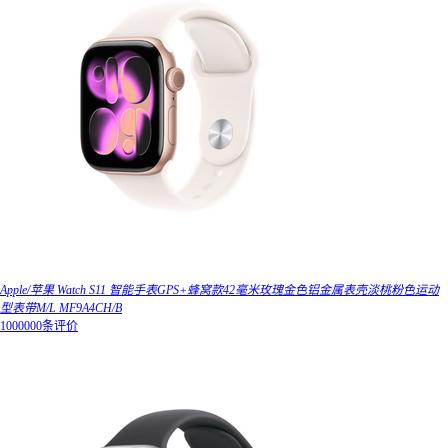
Apple/苹果 Watch S11 智能手表GPS+蜂窝款42毫米玫瑰金色铝金属表壳淡桃粉色运动
型表带M/L MF9A4CH/B
1000000条评价