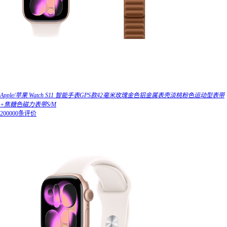
Apple/苹果 Watch S11 智能手表GPS款42毫米玫瑰金色铝金属表壳淡桃粉色运动型表带
+焦糖色磁力表带S/M
200000条评价