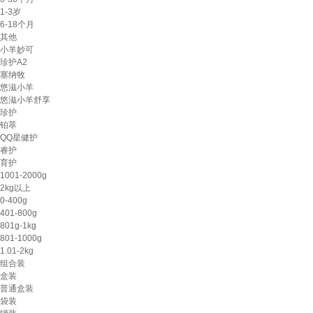
1-3岁
6-18个月
其他
小羊妙可
珍护A2
塞纳牧
悠滋小羊
悠滋小羊舒享
珍护
铂萃
QQ星健护
睿护
育护
1001-2000g
2kg以上
0-400g
401-800g
801g-1kg
801-1000g
1.01-2kg
组合装
盒装
普通盒装
袋装