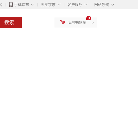
◇
◇
◇
◇
购
手机京东
关注京东
客户服务
网站导航
0
搜索
我的购物车
>