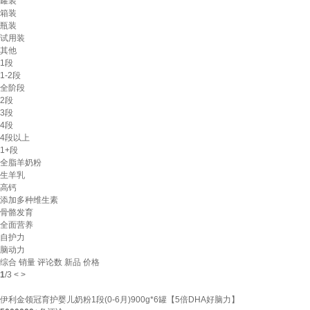
罐装
箱装
瓶装
试用装
其他
1段
1-2段
全阶段
2段
3段
4段
4段以上
1+段
全脂羊奶粉
生羊乳
高钙
添加多种维生素
骨骼发育
全面营养
自护力
脑动力
综合
销量
评论数
新品
价格
1
/
3
<
>
伊利金领冠育护婴儿奶粉1段(0-6月)900g*6罐【5倍DHA好脑力】