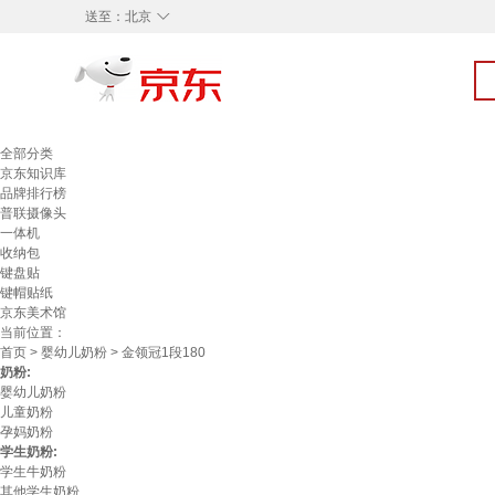
◇
送至：
北京
全部分类
京东知识库
品牌排行榜
普联摄像头
一体机
收纳包
键盘贴
键帽贴纸
京东美术馆
当前位置：
首页
>
婴幼儿奶粉
> 金领冠1段180
奶粉:
婴幼儿奶粉
儿童奶粉
孕妈奶粉
学生奶粉:
学生牛奶粉
其他学生奶粉