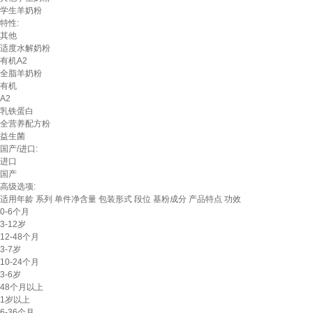
学生羊奶粉
特性:
其他
适度水解奶粉
有机A2
全脂羊奶粉
有机
A2
乳铁蛋白
全营养配方粉
益生菌
国产/进口:
进口
国产
高级选项:
适用年龄
系列
单件净含量
包装形式
段位
基粉成分
产品特点
功效
0-6个月
3-12岁
12-48个月
3-7岁
10-24个月
3-6岁
48个月以上
1岁以上
6-36个月