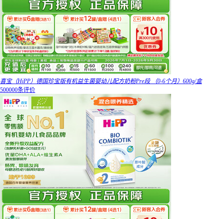
喜宝（HiPP）德国珍宝版有机益生菌婴幼儿配方奶粉Pre段 （0-6个月）600g/盒
500000条评价