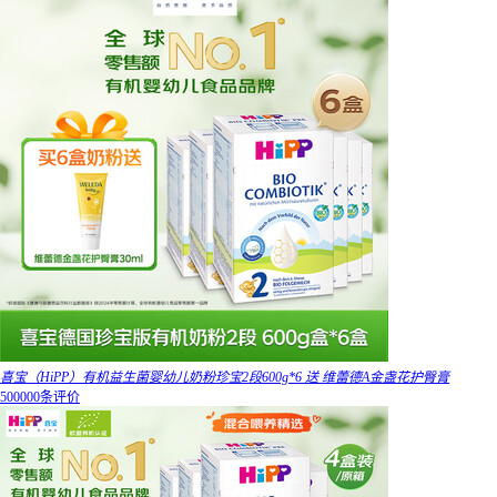
喜宝（HiPP）有机益生菌婴幼儿奶粉珍宝2段600g*6 送 维蕾德A金盏花护臀膏
500000条评价