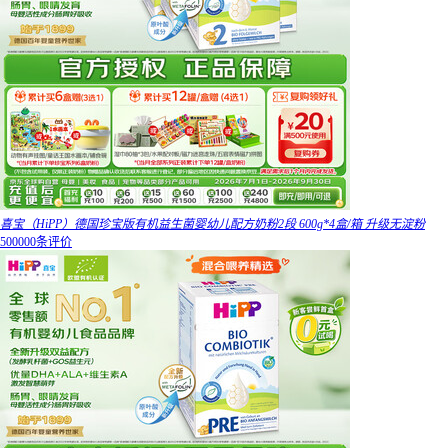
喜宝（HiPP）德国珍宝版有机益生菌婴幼儿配方奶粉2段 600g*4盒/箱 升级无淀粉
500000条评价