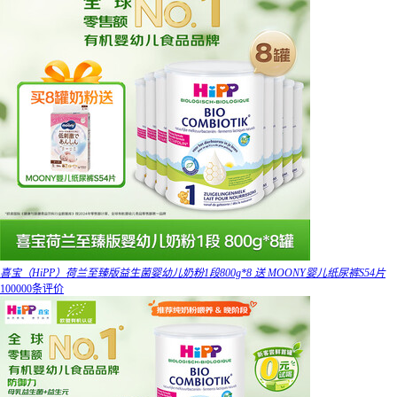
喜宝（HiPP）荷兰至臻版益生菌婴幼儿奶粉1段800g*8 送 MOONY婴儿纸尿裤S54片
100000条评价