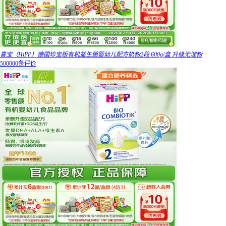
喜宝（HiPP）德国珍宝版有机益生菌婴幼儿配方奶粉2段 600g/盒 升级无淀粉
500000条评价