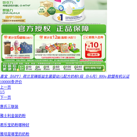
喜宝（HiPP）荷兰至臻版益生菌婴幼儿配方奶粉1段（0-6月）800g 欧盟有机认证
100000条评价
上一页
1/5
下一页
惠氏三联装
雅士利金装奶粉
君乐宝奶粉哪种好
雅培是哪里的奶粉