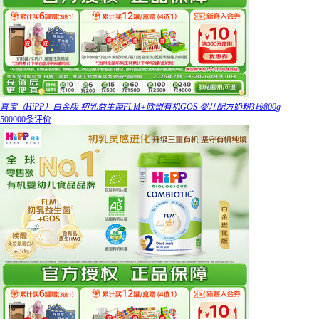
喜宝（HiPP）白金版 初乳益生菌FLM+欧盟有机GOS 婴儿配方奶粉3段800g
500000条评价