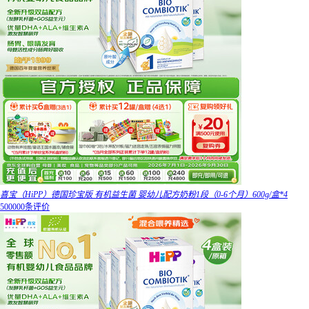
喜宝（HiPP）德国珍宝版 有机益生菌 婴幼儿配方奶粉1段（0-6个月）600g/盒*4
500000条评价