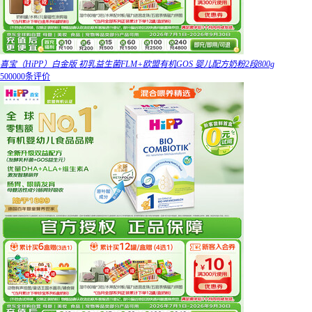
喜宝（HiPP）白金版 初乳益生菌FLM+欧盟有机GOS 婴儿配方奶粉2段800g
500000条评价