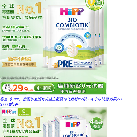
喜宝（HiPP）德国珍宝版有机益生菌婴幼儿奶粉Pre段 22g 京东试用 效期27.01
500000条评价