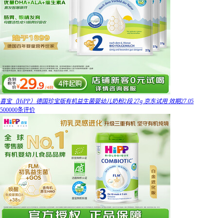
喜宝（HiPP）德国珍宝版有机益生菌婴幼儿奶粉2段 27g 京东试用 效期27.05
500000条评价