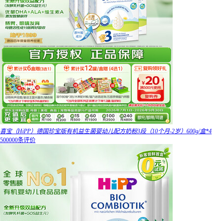
喜宝（HiPP）德国珍宝版有机益生菌婴幼儿配方奶粉3段（10个月-2岁）600g/盒*4
500000条评价