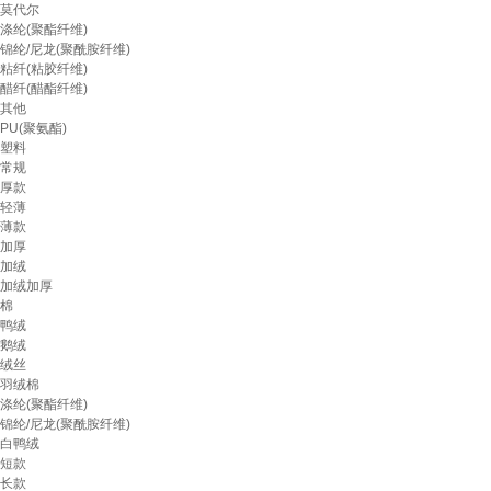
莫代尔
涤纶(聚酯纤维)
锦纶/尼龙(聚酰胺纤维)
粘纤(粘胶纤维)
醋纤(醋酯纤维)
其他
PU(聚氨酯)
塑料
常规
厚款
轻薄
薄款
加厚
加绒
加绒加厚
棉
鸭绒
鹅绒
绒丝
羽绒棉
涤纶(聚酯纤维)
锦纶/尼龙(聚酰胺纤维)
白鸭绒
短款
长款