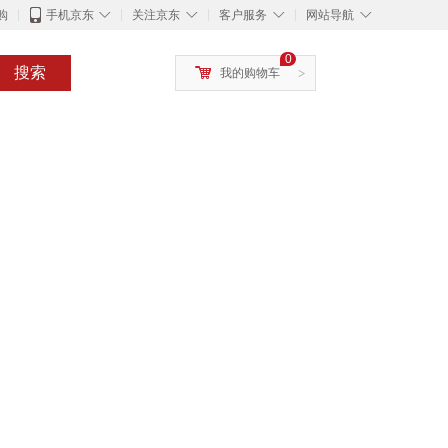
◇
◇
◇
◇
购
手机京东
关注京东
客户服务
网站导航
0
搜索
我的购物车
>