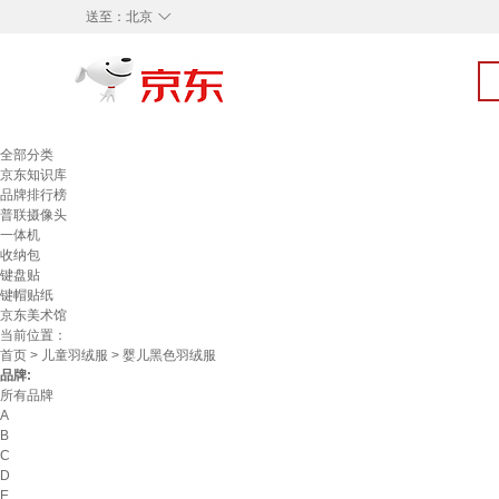
◇
送至：
北京
全部分类
京东知识库
品牌排行榜
普联摄像头
一体机
收纳包
键盘贴
键帽贴纸
京东美术馆
当前位置：
首页
>
儿童羽绒服
> 婴儿黑色羽绒服
品牌:
所有品牌
A
B
C
D
E