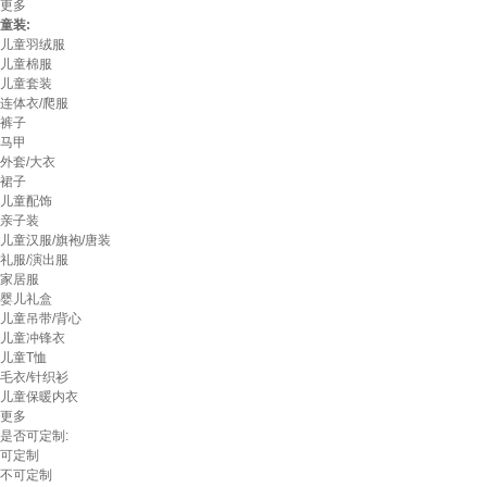
更多
童装:
儿童羽绒服
儿童棉服
儿童套装
连体衣/爬服
裤子
马甲
外套/大衣
裙子
儿童配饰
亲子装
儿童汉服/旗袍/唐装
礼服/演出服
家居服
婴儿礼盒
儿童吊带/背心
儿童冲锋衣
儿童T恤
毛衣/针织衫
儿童保暖内衣
更多
是否可定制:
可定制
不可定制