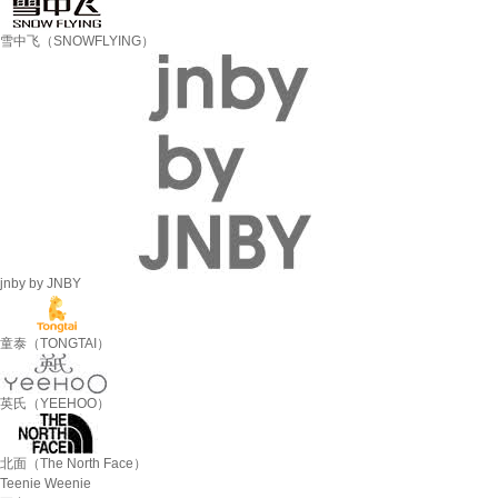
雪中飞（SNOWFLYING）
jnby by JNBY
童泰（TONGTAI）
英氏（YEEHOO）
北面（The North Face）
Teenie Weenie