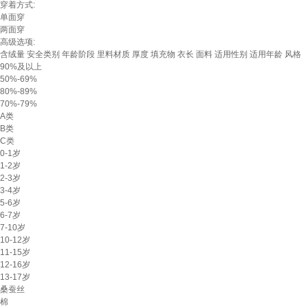
穿着方式:
单面穿
两面穿
高级选项:
含绒量
安全类别
年龄阶段
里料材质
厚度
填充物
衣长
面料
适用性别
适用年龄
风格
90%及以上
50%-69%
80%-89%
70%-79%
A类
B类
C类
0-1岁
1-2岁
2-3岁
3-4岁
5-6岁
6-7岁
7-10岁
10-12岁
11-15岁
12-16岁
13-17岁
桑蚕丝
棉