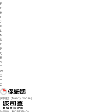
F
G
H
I
J
K
L
M
N
O
P
Q
R
S
T
W
X
Y
Z
保姆鹅（Nanny Goose）
波司登（BOSIDENG）