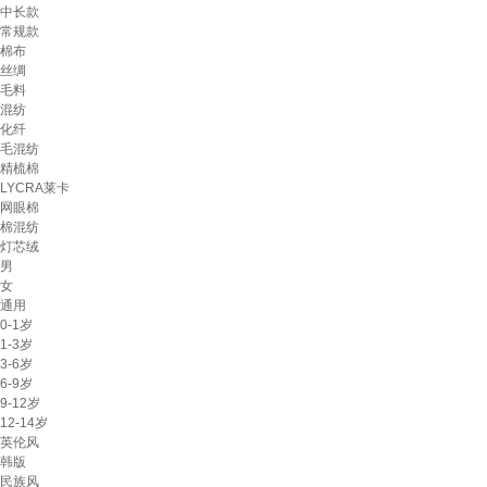
中长款
常规款
棉布
丝绸
毛料
混纺
化纤
毛混纺
精梳棉
LYCRA莱卡
网眼棉
棉混纺
灯芯绒
男
女
通用
0-1岁
1-3岁
3-6岁
6-9岁
9-12岁
12-14岁
英伦风
韩版
民族风