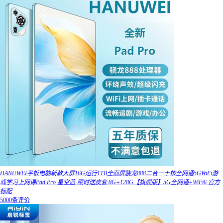
HANUWEI平板电脑新款大屏16G运行1TB全面屏骁龙888二合一十核全网通5GWiFi游
戏学习上网课Pad Pro 星空蓝-限时送皮套 8G+128G【旗舰版】5G全网通+WiFi6 官方
标配
5000条评价