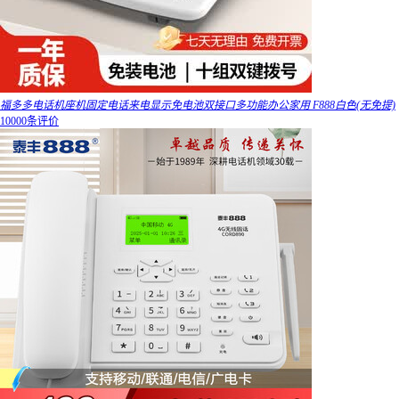
福多多电话机座机固定电话来电显示免电池双接口多功能办公家用 F888白色(无免提)
10000条评价