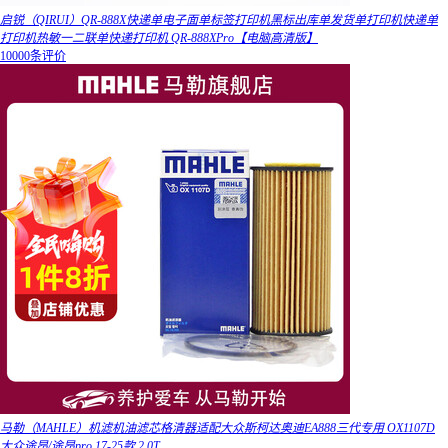
启锐（QIRUI）QR-888X快递单电子面单标签打印机黑标出库单发货单打印机快递单
打印机热敏一二联单快递打印机 QR-888XPro【电脑高清版】
10000条评价
马勒（MAHLE）机滤机油滤芯格清器适配大众斯柯达奥迪EA888三代专用 OX1107D
大众途昂/途昂pro 17-25款 2.0T