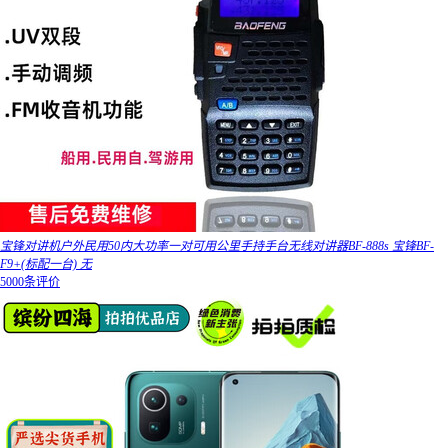
宝锋对讲机户外民用50内大功率一对可用公里手持手台无线对讲器BF-888s 宝锋BF-
F9+(标配一台) 无
5000条评价