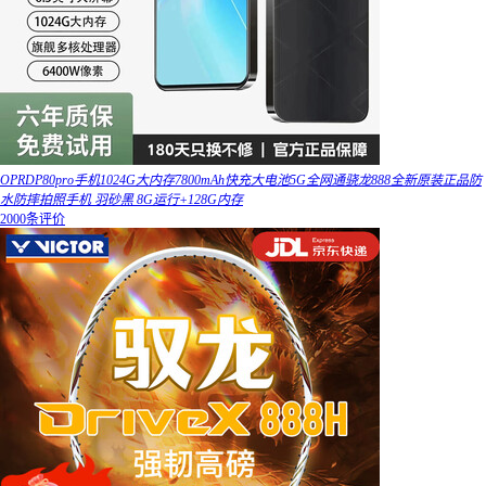
OPRDP80pro手机1024G大内存7800mAh快充大电池5G全网通骁龙888全新原装正品防
水防摔拍照手机 羽砂黑 8G运行+128G内存
2000条评价