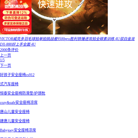
VICTOR威克多羽毛球拍单拍挑战者9500pro胜利铁锤进攻拍全碳素训练 4U驭白金龙
DX-888好上手全面 4U
2000条评价
上一页
1/5
下一页
好孩子安全座椅cs912
式汽车座椅
恒泰安全座椅防滑垫/护颈枕
cozy&safe安全座椅凉席
唐山儿童安全座椅
建唐儿童安全座椅
Babyjoey安全座椅凉席