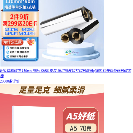
E代 蜡基碳带 110mm*90m双轴2支装 适用热转印打印机斑马gk888t标签机条码机碳带
卷
20000条评价