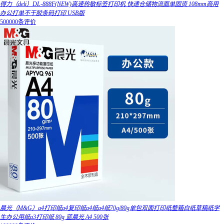
得力（deli）DL-888F(NEW)高速热敏标签打印机 快递仓储物流面单固资 108mm商用
办公打单不干胶条码打印 USB版
500000条评价
晨光（M&G）a4打印纸a4复印纸a4纸a4纸70g/80g单包双面打印纸整箱白纸草稿纸学
生办公用纸a3打印纸 80g 蓝晨光 A4 500张