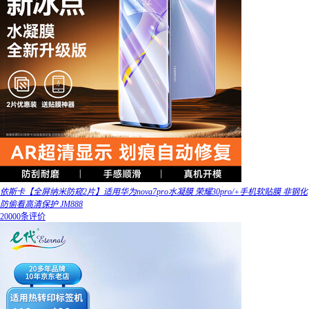
依斯卡【全屏纳米防窥2片】适用华为nova7pro水凝膜 荣耀30pro/+手机软贴膜 非钢化
防偷看高清保护 JM888
20000条评价