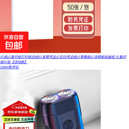
A5纸a5复印纸打印纸白纸A5发票凭证a5空白凭证纸a5草稿纸a5涂鸦纸绘画纸 A5复印
纸50张【活动款】
20000条评价