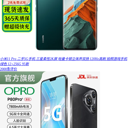
小米11 Pro 二手5G手机 三星柔性2K屏 哈曼卡顿立体声双扬 120Hz高刷 拍照游戏手机
绿色 12+256G 95新
2000条评价