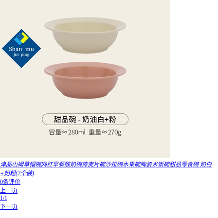
津品山姆草帽碗网红早餐酸奶碗燕麦片碗沙拉碗水果碗陶瓷米饭碗甜品零食碗 奶白
+奶粉(2个装)
0条评价
上一页
1/1
下一页