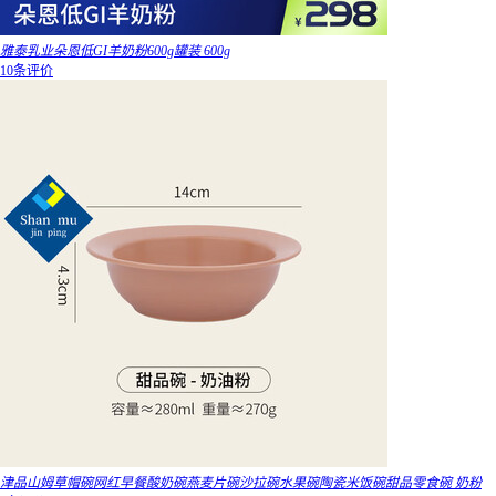
雅泰乳业朵恩低GI羊奶粉600g罐装 600g
10条评价
津品山姆草帽碗网红早餐酸奶碗燕麦片碗沙拉碗水果碗陶瓷米饭碗甜品零食碗 奶粉