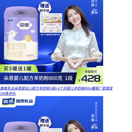
雅泰乳业朵恩婴幼儿配方羊奶粉1段0-6个月婴儿羊奶粉800g罐装厂家直发
200条评价