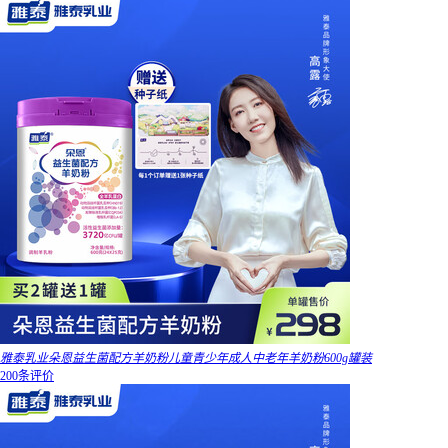
雅泰乳业朵恩益生菌配方羊奶粉儿童青少年成人中老年羊奶粉600g罐装
200条评价