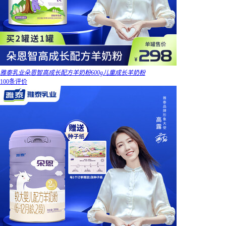
雅泰乳业朵恩智高成长配方羊奶粉600g儿童成长羊奶粉
100条评价