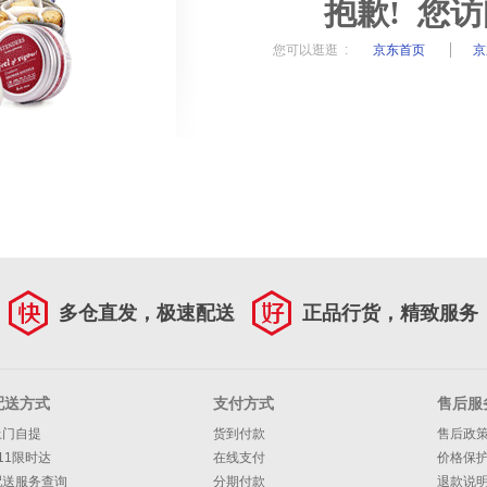
抱歉! 您
您可以逛逛 :
京东首页
京
多仓直发，极速配送
正品行货，精致服务
配送方式
支付方式
售后服
上门自提
货到付款
售后政
11限时达
在线支付
价格保
配送服务查询
分期付款
退款说