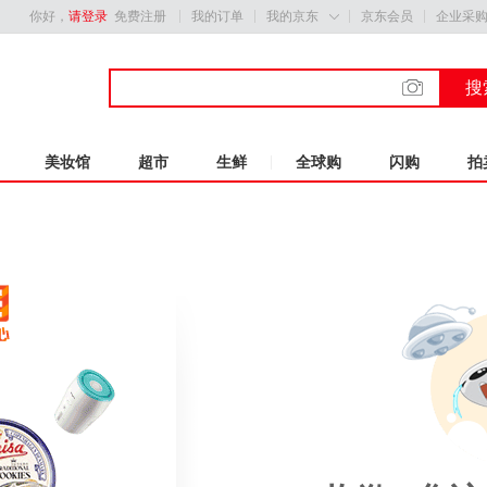
你好，
请登录
免费注册
我的订单
我的京东
京东会员
企业采

搜
美妆馆
超市
生鲜
全球购
闪购
拍