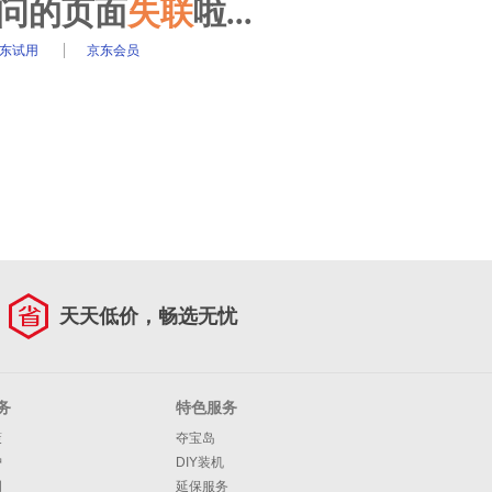
访问的页面
失联
啦...
东试用
京东会员
天天低价，畅选无忧
务
特色服务
策
夺宝岛
护
DIY装机
明
延保服务