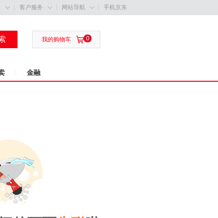
购
客户服务
网站导航
手机京东



索
0

我的购物车
卖
金融