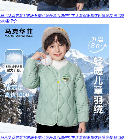
马克华菲男童羽绒服冬季儿童外套羽绒内胆中大童保暖棉衣轻薄童装 黑 120
500条评价
马克华菲男童羽绒服冬季儿童外套羽绒内胆中大童保暖棉衣轻薄童装 绿 160