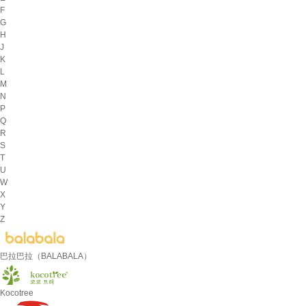
F
G
H
J
K
L
M
N
P
Q
R
S
T
U
W
X
Y
Z
巴拉巴拉（BALABALA）
Kocotree