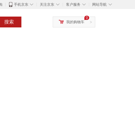
◇
◇
◇
◇
购
手机京东
关注京东
客户服务
网站导航
0
搜索
我的购物车
>