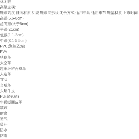
休闲鞋
高级选项:
鞋跟高度
鞋面材质
功能
鞋跟底形状
闭合方式
适用年龄
适用季节
鞋垫材质
上市时间
高跟(5.6-8cm)
超高跟(大于8cm)
平跟(≤1cm)
低跟(1.1-3cm)
中跟(3.1-5.5cm)
PVC(聚氯乙烯)
EVA
猪皮革
太空革
超细纤维合成革
人造革
TPU
合成革
头层牛皮
PU(聚氨酯)
牛反绒面皮革
减震
耐磨
透气
吸汗
防水
防滑