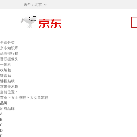
◇
送至：
北京
全部分类
京东知识库
品牌排行榜
普联摄像头
一体机
收纳包
键盘贴
键帽贴纸
京东美术馆
当前位置：
首页
>
女士凉鞋
> 大女童凉鞋
品牌:
所有品牌
A
B
C
D
E