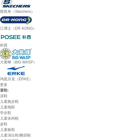
斯凯奇（Skechers）
江博士（DR·KONG）
朴西
大黄蜂（BIG WASP）
鸿星尔克（ERKE）
更多
童鞋:
凉鞋
儿童跑步鞋
儿童拖鞋
学步鞋
儿童休闲鞋
皮鞋
儿童板鞋
儿童演出鞋/舞蹈鞋