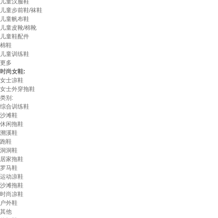
儿童汉服鞋
儿童步前鞋/袜鞋
儿童帆布鞋
儿童皮靴/棉靴
儿童鞋配件
棉鞋
儿童训练鞋
更多
时尚女鞋:
女士凉鞋
女士外穿拖鞋
类别:
综合训练鞋
沙滩鞋
休闲拖鞋
溯溪鞋
跑鞋
洞洞鞋
居家拖鞋
罗马鞋
运动凉鞋
沙滩拖鞋
时尚凉鞋
户外鞋
其他