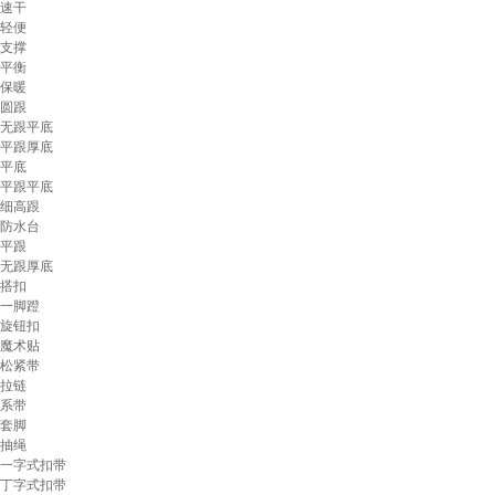
速干
轻便
支撑
平衡
保暖
圆跟
无跟平底
平跟厚底
平底
平跟平底
细高跟
防水台
平跟
无跟厚底
搭扣
一脚蹬
旋钮扣
魔术贴
松紧带
拉链
系带
套脚
抽绳
一字式扣带
丁字式扣带