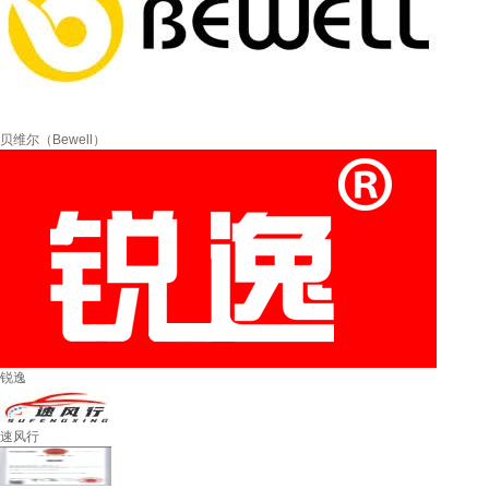
贝维尔（Bewell）
锐逸
速风行