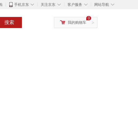
◇
◇
◇
◇
购
手机京东
关注京东
客户服务
网站导航
0
搜索
我的购物车
>