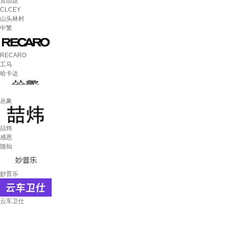
宜品达
CLCEY
山头林村
中繁
RECARO
工马
哈卡达
丛象
喆炜
感恩
随灿
妙普乐
云车卫仕