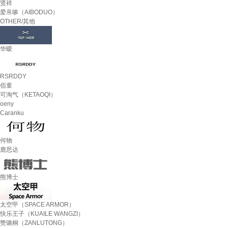
贤祥
爱帛哆（AIBODUO）
OTHER/其他
华暧
RSRDDY
佰童
可淘气（KETAOQI）
oeny
Caranku
何物
鹿思达
熊博士
太空甲（SPACE ARMOR）
快乐王子（KUAILE WANGZI）
赞璐桐（ZANLUTONG）