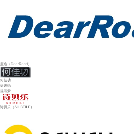
鹿途（DearRoad）
何佳功
捷速驰
规淄梦
诗贝乐（SHIBEILE）