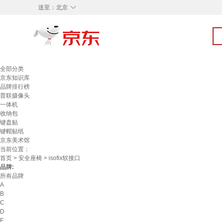
◇
送至：
北京
全部分类
京东知识库
品牌排行榜
普联摄像头
一体机
收纳包
键盘贴
键帽贴纸
京东美术馆
当前位置：
首页
>
安全座椅
> isofix软接口
品牌:
所有品牌
A
B
C
D
E