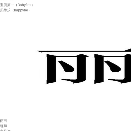
宝贝第一（Babyfirst）
贝蒂乐（happybe）
丽田
瑾卿