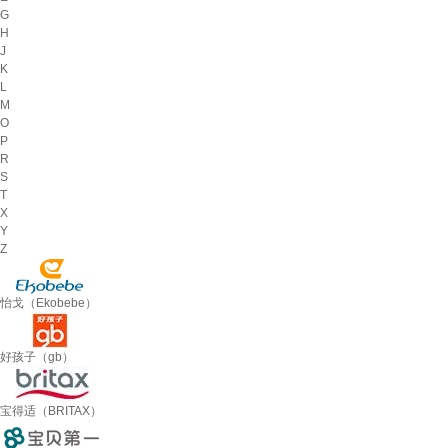
G
H
J
K
L
M
O
P
R
S
T
X
Y
Z
怡戈（Ekobebe）
好孩子（gb）
宝得适（BRITAX）