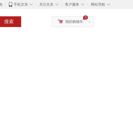
◇
◇
◇
◇
购
手机京东
关注京东
客户服务
网站导航
0
搜索
我的购物车
>