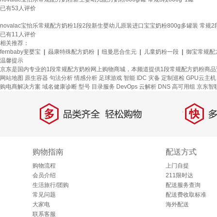
已有
53
人评价
novalac宝怡乐常规配方奶粉1段2段新生婴幼儿原装进口宝宝奶粉800g多罐装 常规2段
已有
11
人评价
相关推荐：
fernbaby斐婴宝
|
赑康特殊配方奶粉
|
纽曼思合生元
|
儿童奶粉一段
|
御宝常规配
温馨提示
京东是国内专业的1段常规配方奶粉网上购物商城，本频道提供1段常规配方奶粉商
网站地图
原生容器
句法分析
情感分析
足球游戏
智能 IDC 灾备
定制巡检
GPU云主机
购电商解决方案
域名健康诊断
型号
目录服务
DevOps
云解析 DNS
高可用组
京东智
多
快
品类齐全，轻松购物
多仓
购物指南
配送方式
购物流程
上门自提
会员介绍
211限时达
生活旅行/团购
配送服务查询
常见问题
配送费收取标准
大家电
海外配送
联系客服