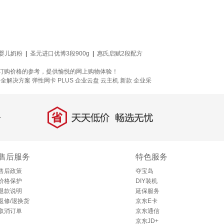
婴儿奶粉
|
圣元进口优博3段900g
|
惠氏启赋2段配方
位订购价格的参考，提供愉悦的网上购物体验！
安全解决方案
弹性网卡
PLUS 企业云盘
云主机
新款
企业采
省
天天低价，畅选无忧
售后服务
特色服务
售后政策
夺宝岛
价格保护
DIY装机
退款说明
延保服务
返修/退换货
京东E卡
取消订单
京东通信
京东JD+