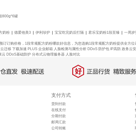
800g*6罐
方奶粉
|
德爱他美3
|
伊利珍护
|
宝宝吃完奶后打隔
|
君乐宝奶粉1段至臻
|
一周岁
品预订订购价格，1段常规配方奶粉哪款好信息，为您选购1段常规配方奶粉提供全方
云迁移
下载加速
PLUS 企业邮箱
人脸检测与属性分析
DDoS 防护包
IP高防
政务云
联云
DDoS基础防护
分布式云物理服务器
人脸对比
好
直发，极速配送
正品行货，精致服务
支付方式
货到付款
在线支付
分期付款
邮局汇款
公司转账