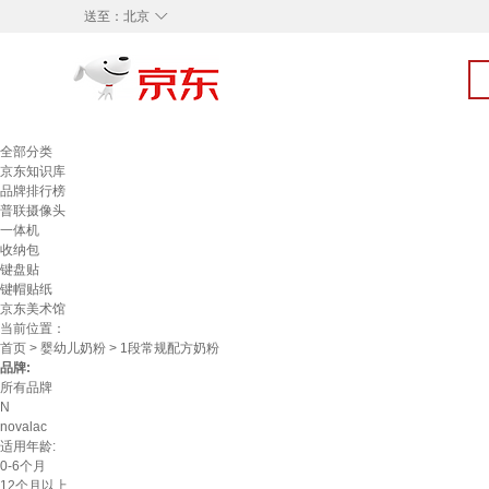
◇
送至：
北京
全部分类
京东知识库
品牌排行榜
普联摄像头
一体机
收纳包
键盘贴
键帽贴纸
京东美术馆
当前位置：
首页
>
婴幼儿奶粉
> 1段常规配方奶粉
品牌:
所有品牌
N
novalac
适用年龄:
0-6个月
12个月以上