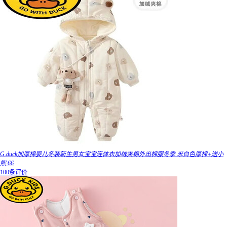
G.duck加厚棉婴儿冬装新生男女宝宝连体衣加绒夹棉外出棉服冬季 米白色厚棉+送小
熊 66
100条评价