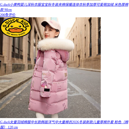
G.duck小黄鸭婴儿深秋衣服宝宝秋冬装夹棉保暖连体衣秋季加厚可爱萌加绒 米色厚棉
款 90cm
200条评价
G.duck女童羽绒棉服中长款韩版洋气中大童棉衣2026冬装新款儿童厚棉外套 粉色（棉
服） 120 cm