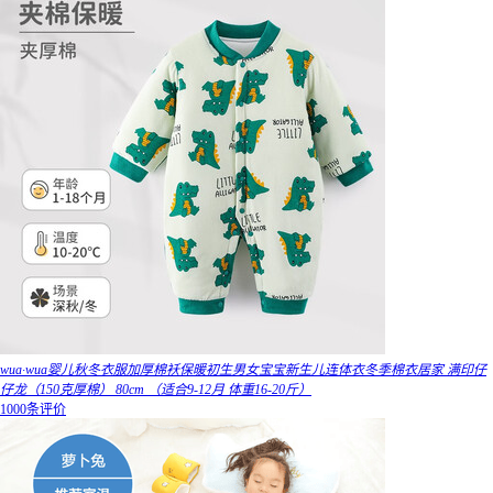
wua·wua婴儿秋冬衣服加厚棉袄保暖初生男女宝宝新生儿连体衣冬季棉衣居家 满印仔
仔龙（150克厚棉） 80cm （适合9-12月 体重16-20斤）
1000条评价