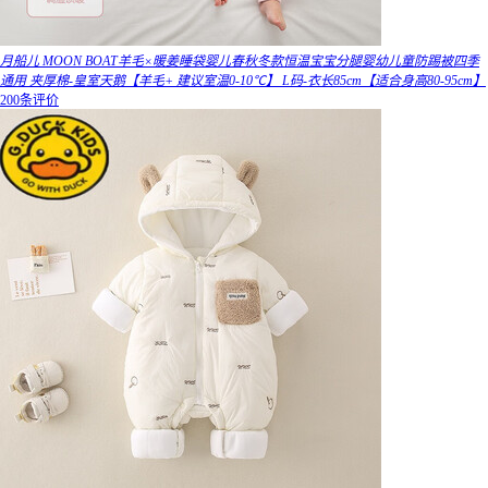
月船儿 MOON BOAT羊毛×暖姜睡袋婴儿春秋冬款恒温宝宝分腿婴幼儿童防踢被四季
通用 夹厚棉-皇室天鹅【羊毛+ 建议室温0-10℃】 L码-衣长85cm【适合身高80-95cm】
200条评价