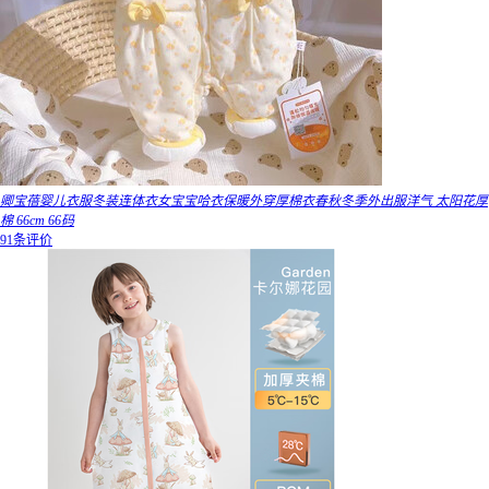
卿宝蓓婴儿衣服冬装连体衣女宝宝哈衣保暖外穿厚棉衣春秋冬季外出服洋气 太阳花厚
棉 66cm 66码
91条评价