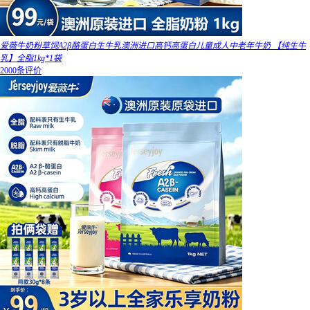
爱薇牛奶粉草饲A2β酪蛋白生牛乳澳洲进口高钙高蛋白儿童成人中老年牛奶 【纯生牛
乳】全脂1kg*1袋
2000条评价