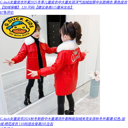
G.duck女童皮衣外套2025冬季儿童皮衣中大童女孩洋气加绒加厚中长款棉衣 黑色皮衣
【加绒保暖】 120 尺码【建议身高115厘米左右】
87条评价
G.duck女童皮衣2024秋冬新款中大童潮流外套韩版加绒夹克女孩秋冬外套潮 红色-加
绒 绣花皮衣 110码适合身高105左右