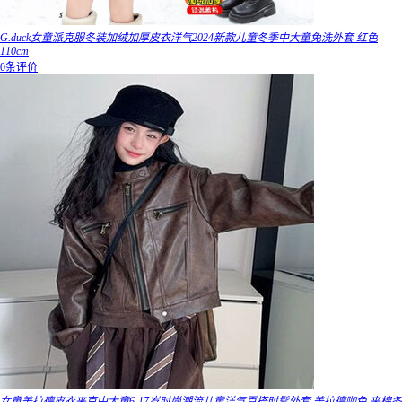
G.duck女童派克服冬装加绒加厚皮衣洋气2024新款儿童冬季中大童免洗外套 红色
110cm
0条评价
女童美拉德皮衣夹克中大童6-17岁时尚潮流儿童洋气百搭时髦外套 美拉德咖色 夹棉冬