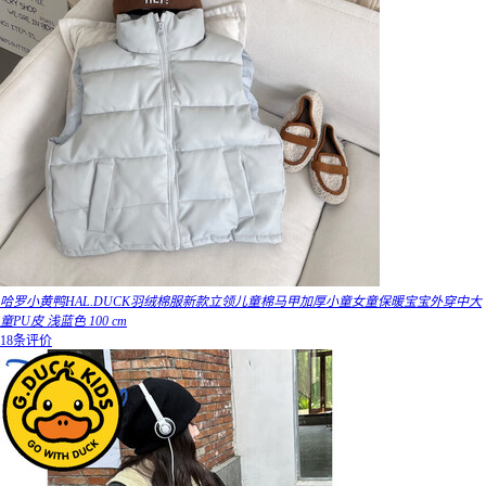
哈罗小黄鸭HAL.DUCK羽绒棉服新款立领儿童棉马甲加厚小童女童保暖宝宝外穿中大
童PU皮 浅蓝色 100 cm
18条评价