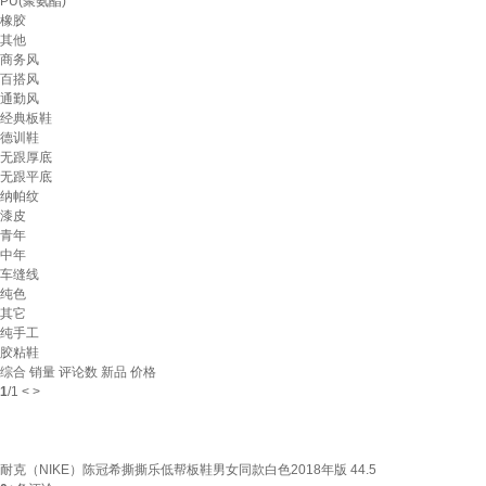
PU(聚氨酯)
橡胶
其他
商务风
百搭风
通勤风
经典板鞋
德训鞋
无跟厚底
无跟平底
纳帕纹
漆皮
青年
中年
车缝线
纯色
其它
纯手工
胶粘鞋
综合
销量
评论数
新品
价格
1
/
1
<
>
耐克（NIKE）陈冠希撕撕乐低帮板鞋男女同款白色2018年版 44.5