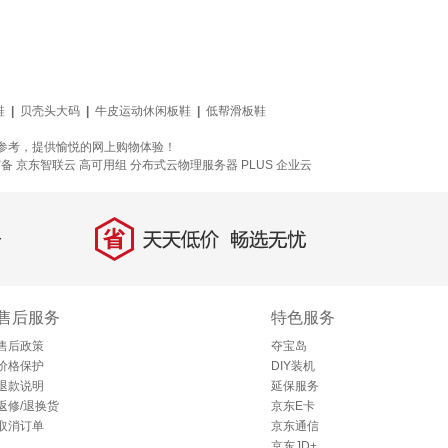
鞋
|
贝壳头大码
|
牛皮运动休闲板鞋
|
低帮滑板鞋
的参考，提供愉悦的网上购物体验！
灾备
京东智联云
高可用组
分布式云物理服务器
PLUS 企业云
省
天天低价，畅选无忧
售后服务
特色服务
售后政策
夺宝岛
价格保护
DIY装机
退款说明
延保服务
返修/退换货
京东E卡
取消订单
京东通信
京东JD+