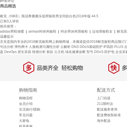
0+
条评论
商品精选
耐克（NIKE）陈冠希撕撕乐低帮板鞋男女同款白色2018年版 44.5
已有
0
人评价
相关推荐：
adidas男鞋保暖
|
airmax90休闲板鞋
|
特步男休闲滑板鞋
|
运动滑板鞋女
|
耐克高
温馨提示
京东是国内专业的2018耐克板鞋网上购物商城，本频道提供2018耐克板鞋商品预订
句法分析
弹性网卡
人脸检测与属性分析
云解析 DNS
DDoS基础防护
IP高防
PLUS
盘
DevOps
原生容器
情感分析
新款
云主机
域名健康诊断
型号
DDoS 防护包
企业采
多
快
品类齐全，轻松购物
多仓
购物指南
配送方式
购物流程
上门自提
会员介绍
211限时达
生活旅行/团购
配送服务查询
常见问题
配送费收取标准
大家电
海外配送
联系客服