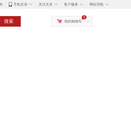
◇
◇
◇
◇
购
手机京东
关注京东
客户服务
网站导航
0
搜索
我的购物车
>