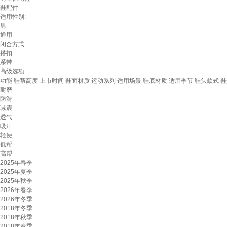
鞋配件
适用性别:
男
通用
闭合方式:
搭扣
系带
高级选项:
功能
鞋帮高度
上市时间
鞋面材质
运动系列
适用场景
鞋底材质
适用季节
鞋头款式
鞋
耐磨
防滑
减震
透气
吸汗
轻便
低帮
高帮
2025年春季
2025年夏季
2025年秋季
2026年春季
2026年冬季
2018年冬季
2018年秋季
2018年春季