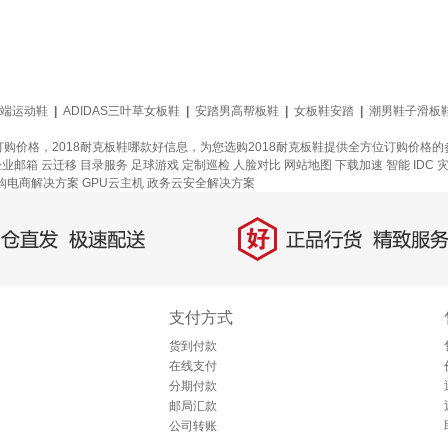
端运动鞋
|
ADIDAS三叶草女板鞋
|
安踏男高帮板鞋
|
女板鞋安踏
|
潮男鞋子滑板
订购价格，2018耐克板鞋哪款好信息，为您选购2018耐克板鞋提供全方位订购价格
 企业邮箱
云迁移
目录服务
足球游戏
定制巡检
人脸对比
网站地图
下载加速
智能 IDC 
购电商解决方案
GPU云主机
政务云安全解决方案
好
直发，极速配送
正品行货，精致服务
支付方式
货到付款
在线支付
分期付款
邮局汇款
公司转账