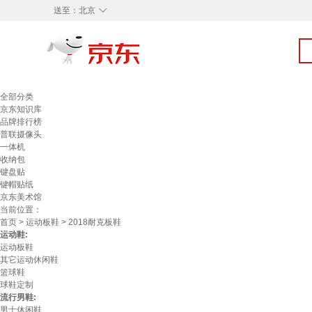
◇
送至：
北京
全部分类
京东知识库
品牌排行榜
普联摄像头
一体机
收纳包
键盘贴
键帽贴纸
京东美术馆
当前位置：
首页
>
运动板鞋
> 2018耐克板鞋
运动鞋:
运动板鞋
其它运动休闲鞋
篮球鞋
球鞋定制
流行男鞋:
男士休闲鞋