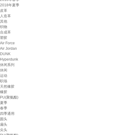
2018年夏季
皮革
人造革
其他
织物
合成革
塑胶
Air Force
Air Jordan
DUNK
Hyperdunk
休闲系列
休闲
运动
职场
天然橡胶
橡胶
PU(聚氨酯)
夏季
春季
四季通用
圆头
扁头
尖头