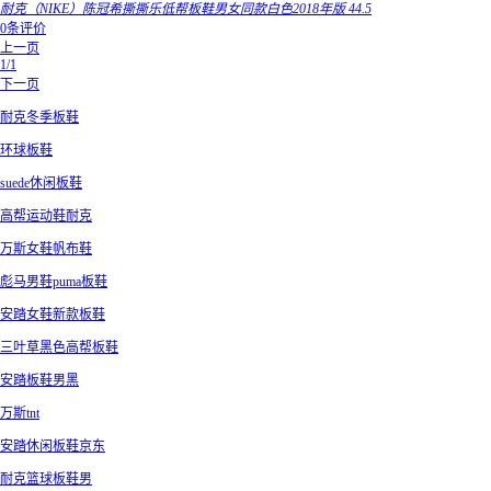
耐克（NIKE）陈冠希撕撕乐低帮板鞋男女同款白色2018年版 44.5
0条评价
上一页
1/1
下一页
耐克冬季板鞋
环球板鞋
suede休闲板鞋
高帮运动鞋耐克
万斯女鞋帆布鞋
彪马男鞋puma板鞋
安踏女鞋新款板鞋
三叶草黑色高帮板鞋
安踏板鞋男黑
万斯tnt
安踏休闲板鞋京东
耐克篮球板鞋男