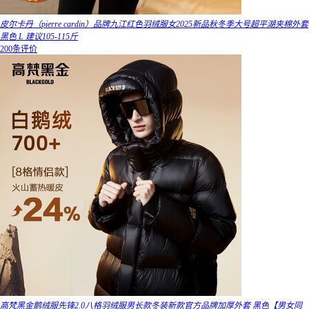
皮尔卡丹（pierre cardin）品牌九江红色羽绒服女2025新品秋冬季大号超平湖夹棉外套
黑色 L 建议105-115斤
200条评价
高梵黑金鹅绒服先锋2.0八格羽绒服男长款冬装新款官方品牌加厚外套 黑色【男女同