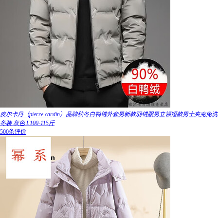
皮尔卡丹（pierre cardin）品牌秋冬白鸭绒外套男新款羽绒服男立领短款男士夹克免洗
冬装 灰色 L100-115斤
500条评价