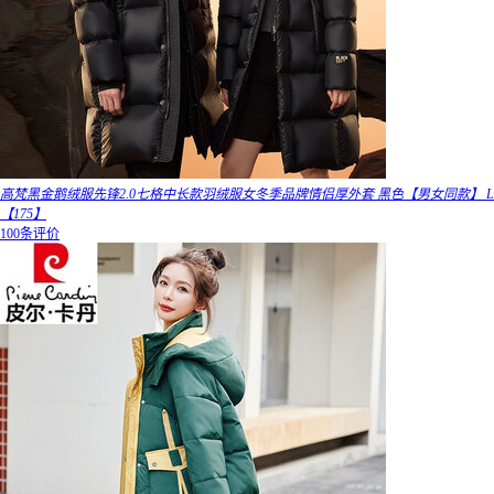
高梵黑金鹅绒服先锋2.0七格中长款羽绒服女冬季品牌情侣厚外套 黑色【男女同款】 L
【175】
100条评价