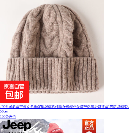
100%羊毛帽子男女冬季保暖加厚毛线帽针织帽户外骑行防寒护耳冬帽 花驼 均码52-
56cm
100条评价