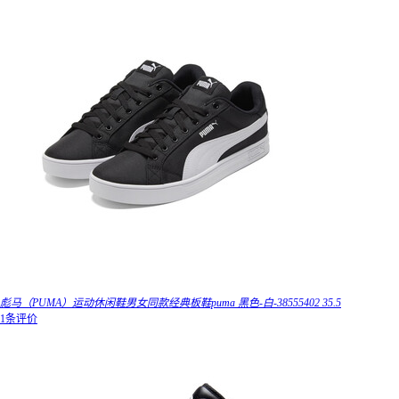
彪马（PUMA）运动休闲鞋男女同款经典板鞋puma 黑色-白-38555402 35.5
1条评价