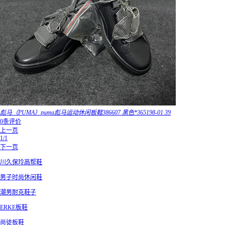
彪马（PUMA）puma彪马运动休闲板鞋386607 黑色*365198-01 39
0条评价
上一页
1/1
下一页
川久保玲高帮鞋
男子时尚休闲鞋
潮男耐克鞋子
ERKE板鞋
尚徒板鞋