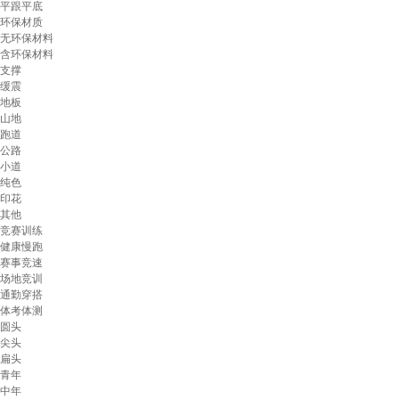
平跟平底
环保材质
无环保材料
含环保材料
支撑
缓震
地板
山地
跑道
公路
小道
纯色
印花
其他
竞赛训练
健康慢跑
赛事竞速
场地竞训
通勤穿搭
体考体测
圆头
尖头
扁头
青年
中年