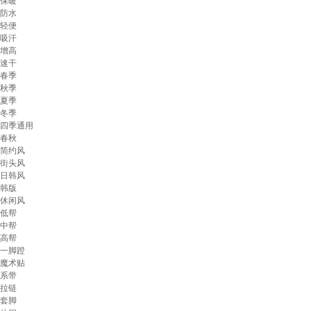
保暖
防水
轻便
吸汗
增高
速干
春季
秋季
夏季
冬季
四季通用
春秋
简约风
街头风
日韩风
韩版
休闲风
低帮
中帮
高帮
一脚蹬
魔术贴
系带
拉链
套脚