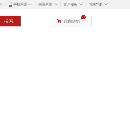
◇
◇
◇
◇
购
手机京东
关注京东
客户服务
网站导航
0
搜索
我的购物车
>