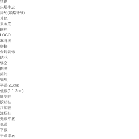
猪皮
头层牛皮
涤纶(聚酯纤维)
其他
果冻底
解构
LOGO
车缝线
拼接
金属装饰
绣花
镂空
图腾
简约
编织
平跟(≤1cm)
低跟(1.1-3cm)
缝制鞋
胶粘鞋
注塑鞋
注压鞋
无跟平底
低跟
平跟
平跟厚底