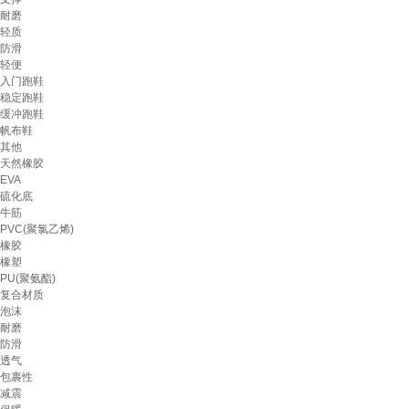
耐磨
轻质
防滑
轻便
入门跑鞋
稳定跑鞋
缓冲跑鞋
帆布鞋
其他
天然橡胶
EVA
硫化底
牛筋
PVC(聚氯乙烯)
橡胶
橡塑
PU(聚氨酯)
复合材质
泡沫
耐磨
防滑
透气
包裹性
减震