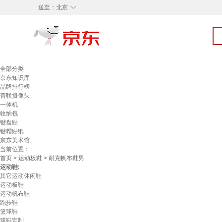
◇
送至：
北京
全部分类
京东知识库
品牌排行榜
普联摄像头
一体机
收纳包
键盘贴
键帽贴纸
京东美术馆
当前位置：
首页
>
运动板鞋
> 耐克帆布鞋男
运动鞋:
其它运动休闲鞋
运动板鞋
运动帆布鞋
跑步鞋
篮球鞋
球鞋定制