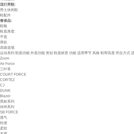
流行男鞋:
男士休闲鞋
鞋配件
奢侈品:
鞋靴
鞋底厚度:
平底
厚款
高级选项:
运动系列
鞋面功能
外底功能
类别
鞋底材质
功能
适用季节
风格
鞋帮高度
闭合方式
Zoom
Air Force
三叶草
COURT FORCE
CORTEZ
CJ
DUNK
Blazer
黑标系列
休闲系列
SB FORCE
透气
轻便
柔软
支撑