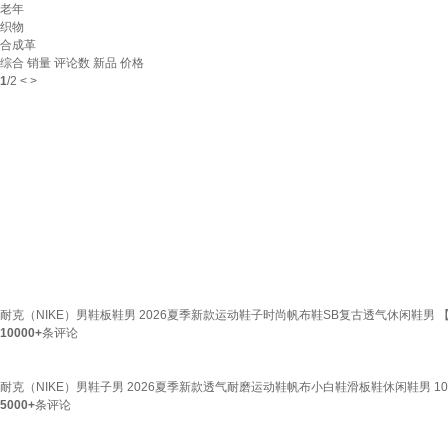
老年
织物
合成革
综合
销量
评论数
新品
价格
1
/
2
<
>
耐克（NIKE）男鞋板鞋男 2026夏季新款运动鞋子时尚帆布鞋SB复古透气休闲鞋男 【新品
10000+
条评论
耐克（NIKE）男鞋子男 2026夏季新款透气耐磨运动鞋帆布小白鞋滑板鞋休闲鞋男 106-浅
5000+
条评论