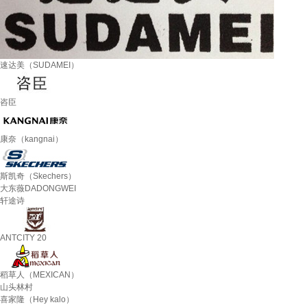
速达美（SUDAMEI）
咨臣
康奈（kangnai）
斯凯奇（Skechers）
大东薇DADONGWEI
轩途诗
ANTCITY 20
稻草人（MEXICAN）
山头林村
喜家隆（Hey kalo）