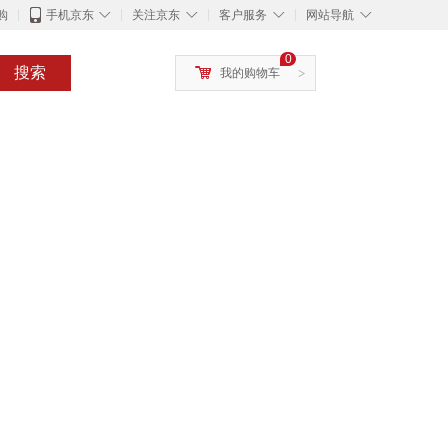
◇
◇
◇
◇
购
手机京东
关注京东
客户服务
网站导航
0
搜索
我的购物车
>