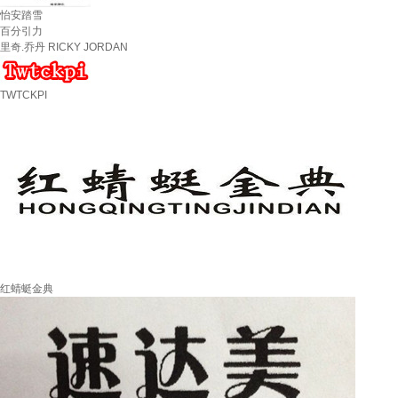
怡安踏雪
百分引力
里奇.乔丹 RICKY JORDAN
TWTCKPI
红蜻蜓金典