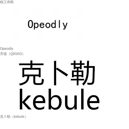
枝江布鞋
Opeodly
齐筱（QIXIAO）
克卜勒（kebule）