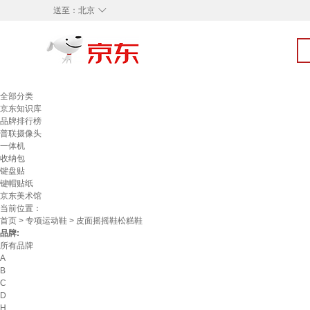
◇
送至：
北京
全部分类
京东知识库
品牌排行榜
普联摄像头
一体机
收纳包
键盘贴
键帽贴纸
京东美术馆
当前位置：
首页
>
专项运动鞋
> 皮面摇摇鞋松糕鞋
品牌:
所有品牌
A
B
C
D
H