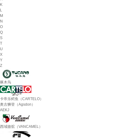
K
L
M
N
O
Q
S
T
U
X
Y
Z
啄木鸟
卡帝乐鳄鱼（CARTELO）
奥古狮登（Agsdon）
AEKJ
西域骆驼（VANCAMEL）