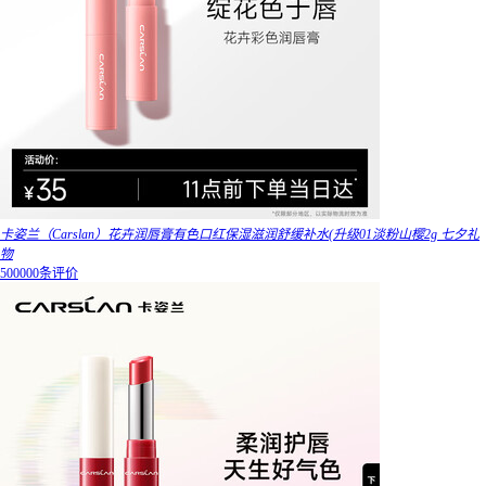
卡姿兰（Carslan）花卉润唇膏有色口红保湿滋润舒缓补水(升级01淡粉山樱2g 七夕礼
物
500000条评价