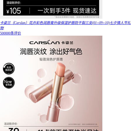
卡姿兰（Carslan）花卉彩色润唇膏升级保湿护唇防干裂三支(01+09+10)七夕情人节礼
物
500000条评价