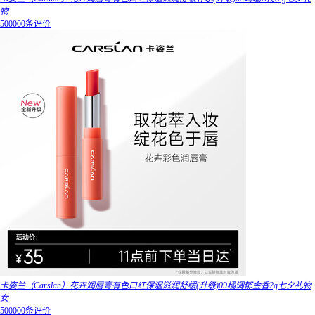
物
500000条评价
卡姿兰（Carslan）花卉润唇膏有色口红保湿滋润舒缓(升级)09橘调郁金香2g七夕礼物
女
500000条评价