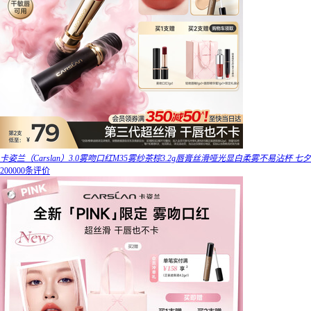
卡姿兰（Carslan）3.0雾吻口红M35雾纱茶棕3.2g唇膏丝滑哑光显白柔雾不易沾杯 七夕
200000条评价