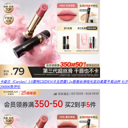
卡姿兰（Carslan）3.0雾吻口红M34冷玉芭蕾3.2g唇膏丝滑哑光显白柔雾不易沾杯 七夕
200000条评价