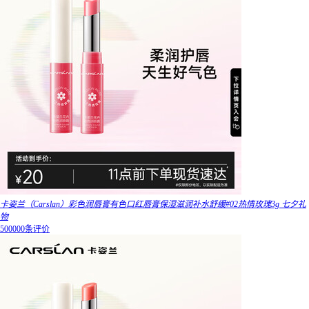
卡姿兰（Carslan）彩色润唇膏有色口红唇膏保湿滋润补水舒缓#02热情玫瑰3g 七夕礼
物
500000条评价