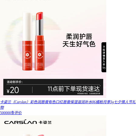
卡姿兰（Carslan）彩色润唇膏有色口红唇膏保湿滋润补水06橘粉月季3g七夕情人节礼
物
500000条评价