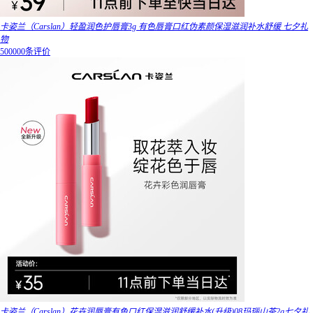
卡姿兰（Carslan）轻盈润色护唇膏3g 有色唇膏口红伪素颜保湿滋润补水舒缓 七夕礼
物
500000条评价
卡姿兰（Carslan）花卉润唇膏有色口红保湿滋润舒缓补水(升级)08玛瑙山茶2g七夕礼