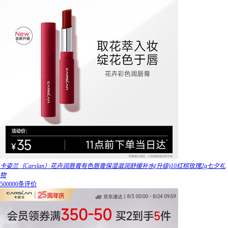
卡姿兰（Carslan）花卉润唇膏有色唇膏保湿滋润舒缓补水(升级)10红棕玫瑰2g七夕礼
物
500000条评价