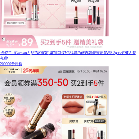
卡姿兰（Carslan）[PINK限定]雾吻口红M584暮色礁石唇膏哑光显白3.2g七夕情人节
礼物
200000条评价