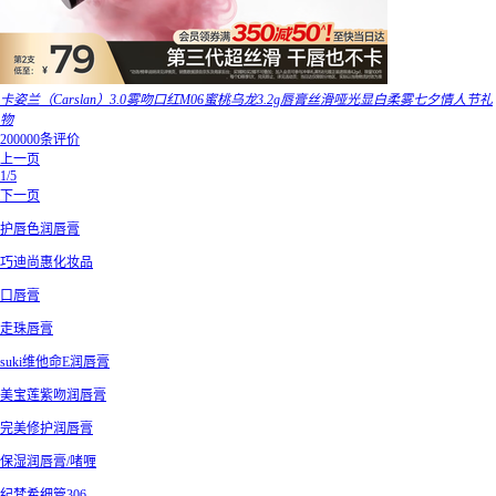
卡姿兰（Carslan）3.0雾吻口红M06蜜桃乌龙3.2g唇膏丝滑哑光显白柔雾七夕情人节礼
物
200000条评价
上一页
1/5
下一页
护唇色润唇膏
巧迪尚惠化妆品
口唇膏
走珠唇膏
suki维他命E润唇膏
美宝莲紫吻润唇膏
完美修护润唇膏
保湿润唇膏/啫喱
纪梵希细管306