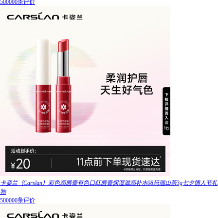
500000条评价
卡姿兰（Carslan）彩色润唇膏有色口红唇膏保湿滋润补水08玛瑙山茶3g七夕情人节礼
物
500000条评价