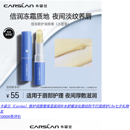
卡姿兰（Carslan）致护润唇膏保湿滋润补水舒缓淡化唇纹防干打底修护2.8g七夕礼物
女
500000条评价