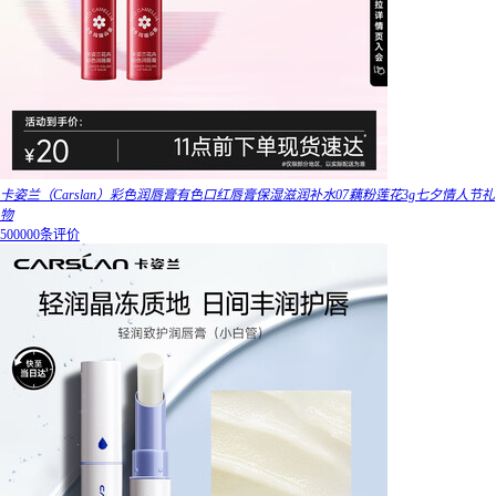
卡姿兰（Carslan）彩色润唇膏有色口红唇膏保湿滋润补水07藕粉莲花3g七夕情人节礼
物
500000条评价