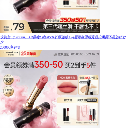
卡姿兰（Carslan）3.0雾吻口红M594旷野迷棕3.2g唇膏丝滑哑光显白柔雾不易沾杯七
夕
200000条评价