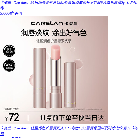
卡姿兰（Carslan）彩色润唇膏有色口红唇膏保湿滋润补水舒缓#04血色蔷薇3g 七夕礼
物
500000条评价
卡姿兰（Carslan）轻盈润色护唇膏双支3g*2有色口红唇膏保湿滋润补水七夕情人节礼
物