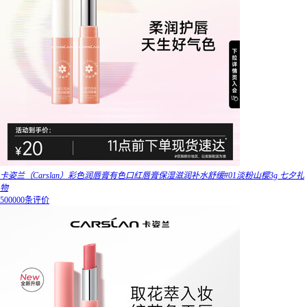
卡姿兰（Carslan）彩色润唇膏有色口红唇膏保湿滋润补水舒缓#01淡粉山樱3g 七夕礼
物
500000条评价