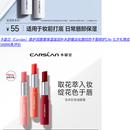
卡姿兰（Carslan）致护润唇膏保湿滋润补水舒缓淡化唇纹防干裂修护2.8g 七夕礼物女
500000条评价