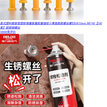
鱼式塑料膨胀管塑胶墙塞胀塞胶塞锚栓小黄鱼膨胀螺丝螺钉6/8/10mm M6*40【100
套】配碳钢螺丝
50000条评价