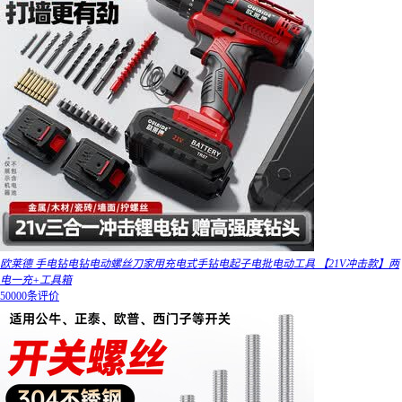
欧莱德 手电钻电钻电动螺丝刀家用充电式手钻电起子电批电动工具 【21V冲击款】两
电一充+工具箱
50000条评价