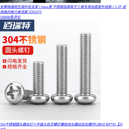
安赛瑞通用空调外机支架 1.6mm厚 不锈钢加厚架子三角专用加固室外挂架 1.5-2P 适
用美的格力奥克斯 5D02470
100000条评价
304不锈钢圆头螺丝钉十字盘头机牙螺钉螺栓加长螺丝加长螺杆GB818 M4*30【20