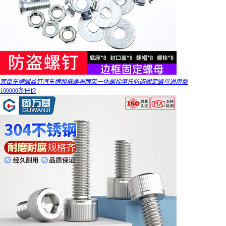
梵臣车牌螺丝钉汽车牌照框螺帽牌架一体螺栓摩托防盗固定螺母通用型
100000条评价