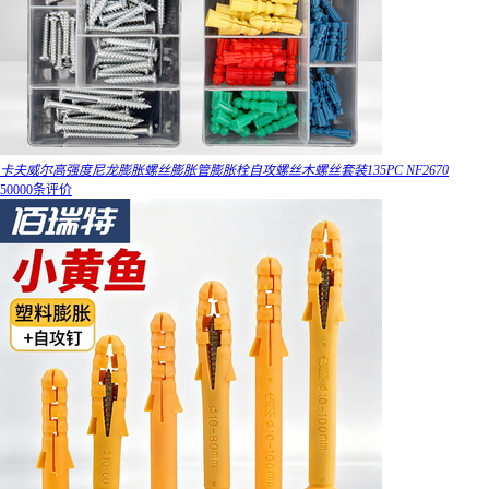
卡夫威尔高强度尼龙膨胀螺丝膨胀管膨胀栓自攻螺丝木螺丝套装135PC NF2670
50000条评价