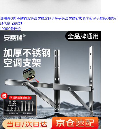
佰瑞特 304不锈钢沉头自攻螺丝钉十字平头自攻螺钉加长木钉子干壁钉GB846
M4*30【50粒】
100000条评价