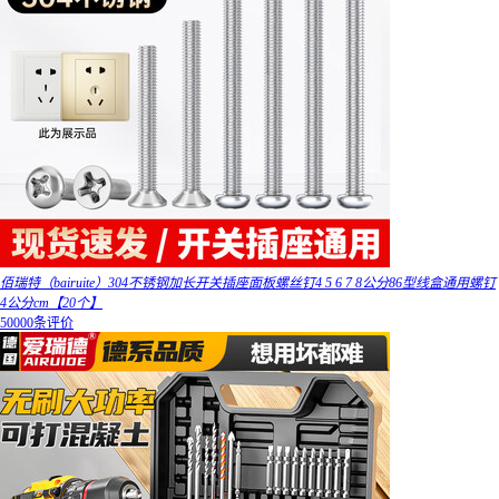
佰瑞特（bairuite）304不锈钢加长开关插座面板螺丝钉4 5 6 7 8公分86型线盒通用螺钉
4公分cm【20个】
50000条评价