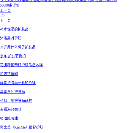
卡夫威尔钟表螺丝刀 笔记本眼镜手机拆机维修小螺丝批工具6件套 PS4006-1
50000条评价
上一页
1/5
下一页
补水保湿的护肤品
沐浴露对孕妇
21岁用什么牌子护肤品
京东 护肤节折扣
花肌粹葡萄籽护肤品怎么样
苗方祛痘印
酵素护肤品一套的价钱
草本系列护肤品
孕妇可用护肤品品牌
幸福海盐咖啡
吸油纸吸油
奇士美（KissMe）面部护肤