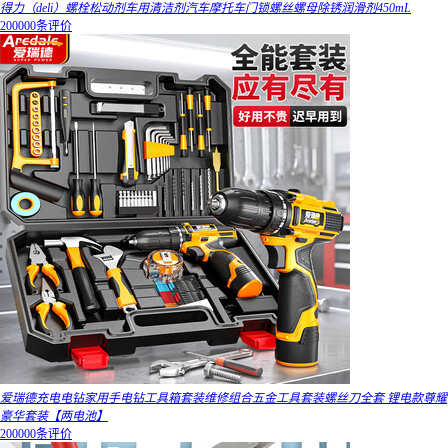
得力（deli）螺栓松动剂车用清洁剂汽车摩托车门锁螺丝螺母除锈润滑剂450mL
200000条评价
爱瑞德充电电钻家用手电钻工具箱套装维修组合五金工具套装螺丝刀全套 锂电款尊耀
豪华套装【两电池】
200000条评价