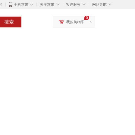
◇
◇
◇
◇
购
手机京东
关注京东
客户服务
网站导航
0
搜索
我的购物车
>