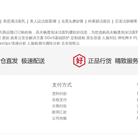
|
美思满洁面乳
|
美人誌洁面霜/膏
|
去黑头磨砂膏
|
科莱丽洁面仪
|
芯漾洁肤啫哩
乳商品预订订购价格，高夫畅透泡沫洁面乳哪款好信息，为您选购高夫畅透泡沫洁面
案
新款
政务云安全解决方案
DDoS基础防护
定制巡检
原生容器
人脸对比
弹性网卡
P
evOps
情感分析
人脸检测与属性分析
京东智联云
好
直发，极速配送
正品行货，精致服务
支付方式
货到付款
在线支付
分期付款
邮局汇款
公司转账