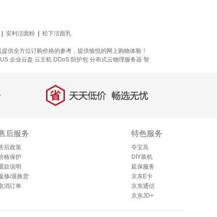
|
安利洁面粉
|
松下洁面乳
乳提供全方位订购价格的参考，提供愉悦的网上购物体验！
LUS 企业云盘
云主机
DDoS 防护包
分布式云物理服务器
智
省
天天低价，畅选无忧
售后服务
特色服务
售后政策
夺宝岛
价格保护
DIY装机
退款说明
延保服务
返修/退换货
京东E卡
取消订单
京东通信
京东JD+