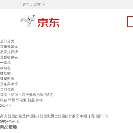
◇
送至：
北京
全部分类
京东知识库
品牌排行榜
普联摄像头
一体机
收纳包
键盘贴
键帽贴纸
京东美术馆
当前位置：
首页
>
洁面
> 高夫畅透泡沫洁面乳
综合
销量
评论数
新品
价格
1
/
1
<
>
高夫 洗面奶畅透保湿泡沫洁面乳男士洗面奶护肤品 畅透保湿洁面80g
500+
条评论
商品精选