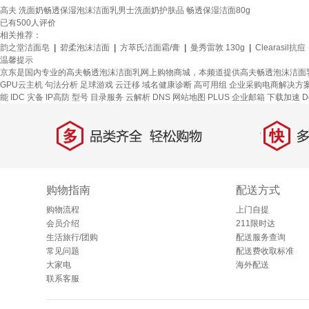
高夫 洗面奶畅透保湿泡沫洁面乳男士洗面奶护肤品 畅透保湿洁面80g
已有
500
人评价
相关推荐：
韵之堂洁面皂
|
碧柔泡沫洁面
|
方萃氏洁面霜/膏
|
曼秀雷敦 130g
|
Clearasil抗痘
温馨提示
京东是国内专业的高夫畅透泡沫洁面乳网上购物商城，本频道提供高夫畅透泡沫洁面
GPU云主机
句法分析
足球游戏
云迁移
域名健康诊断
高可用组
企业采购电商解决方
能 IDC 灾备
IP高防
型号
目录服务
云解析 DNS
网站地图
PLUS 企业邮箱
下载加速
D
多
快
品类齐全，轻松购物
多仓
购物指南
配送方式
购物流程
上门自提
会员介绍
211限时达
生活旅行/团购
配送服务查询
常见问题
配送费收取标准
大家电
海外配送
联系客服