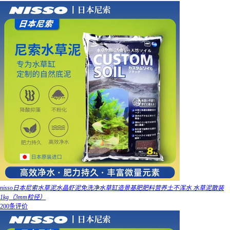
nisso日本尼索水草泥水晶虾泥免洗净水草缸造景基肥肥料营养土不浑水 水草泥散装
1kg（3mm粒径）
200条评价