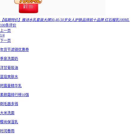
【临期特价】雅诗水乳套装大牌30-40-50岁女人护肤品排前十品牌 红石榴乳100ML
100条评价
上一页
1/4
下一页
年货节滤镜优惠券
季泉洗面奶
洋甘菊吸油
蓝寇爽肤水
珂露曼精华乳
素颜霜排行榜10强
剃毛器多钱
大米洗面
樱尚保湿乳
时闰春雨