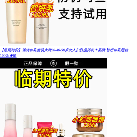
【临期特价】雅诗水乳套装大牌30-40-50岁女人护肤品排前十品牌 智妍水乳组合
100条评价