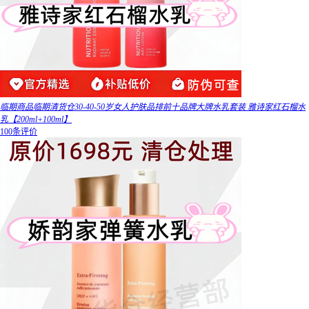
临期商品临期清货仓30-40-50岁女人护肤品排前十品牌大牌水乳套装 雅诗家红石榴水
乳【200ml+100ml】
100条评价