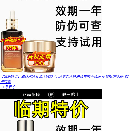
【临期特价】雅诗水乳套装大牌30-40-50岁女人护肤品排前十品牌 小棕瓶精华液+智
妍面霜
100条评价