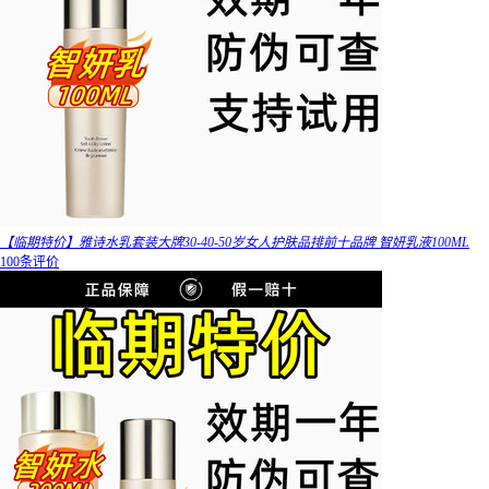
【临期特价】雅诗水乳套装大牌30-40-50岁女人护肤品排前十品牌 智妍乳液100ML
100条评价