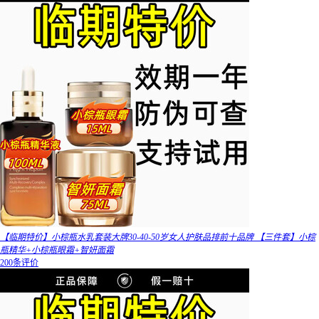
【临期特价】小棕瓶水乳套装大牌30-40-50岁女人护肤品排前十品牌 【三件套】小棕
瓶精华+小棕瓶眼霜+智妍面霜
200条评价