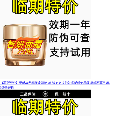
【临期特价】雅诗水乳套装大牌30-40-50岁女人护肤品排前十品牌 智妍面霜75ML
100条评价