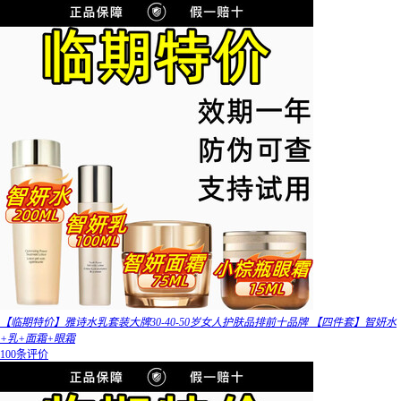
【临期特价】雅诗水乳套装大牌30-40-50岁女人护肤品排前十品牌 【四件套】智妍水
+乳+面霜+眼霜
100条评价