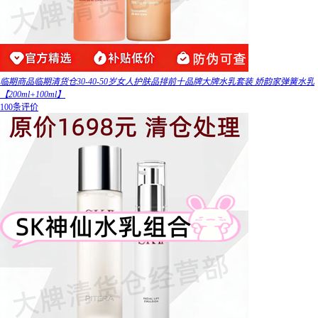
临期商品临期清货仓30-40-50岁女人护肤品排前十品牌大牌水乳套装 娇韵家弹簧水乳
【200ml+100ml】
100条评价