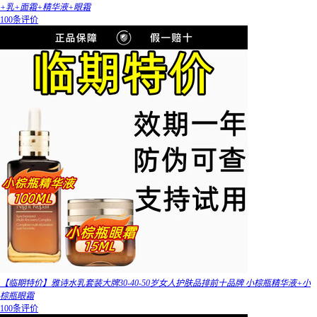
+乳+面霜+精华液+眼霜
100条评价
【临期特价】雅诗水乳套装大牌30-40-50岁女人护肤品排前十品牌 小棕瓶精华液+小
棕瓶眼霜
100条评价