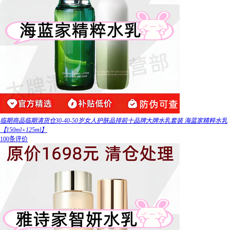
临期商品临期清货仓30-40-50岁女人护肤品排前十品牌大牌水乳套装 海蓝家精粹水乳
【150ml+125ml】
100条评价