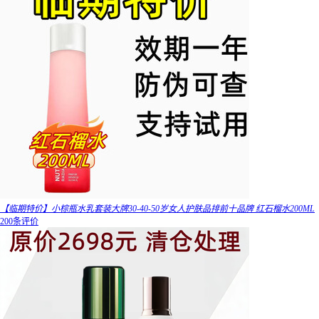
【临期特价】小棕瓶水乳套装大牌30-40-50岁女人护肤品排前十品牌 红石榴水200ML
200条评价