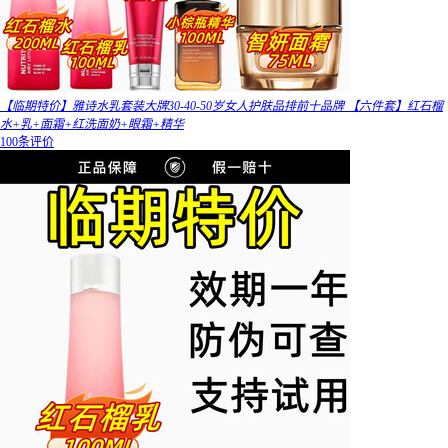
【临期特价】雅诗水乳套装大牌30-40-50岁女人护肤品排前十品牌 【六件套】红石榴
水+乳+面霜+红洗面奶+眼霜+精华
100条评价