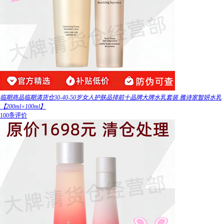
临期商品临期清货仓30-40-50岁女人护肤品排前十品牌大牌水乳套装 雅诗家智妍水乳
【200ml+100ml】
100条评价