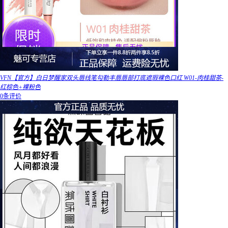
VFN【官方】白日梦醒家双头唇线笔勾勒丰唇唇部打底遮瑕裸色口红 W01-肉桂甜茶-
红棕色+裸粉色
0条评价