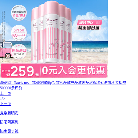
娜丽丝（Naris up）防晒喷雾90g*5防紫外线户外清爽补水保湿七夕情人节礼物
500000条评价
上一页
1/5
下一页
夏季防晒霜
防晒隔离乳
隔离露价钱