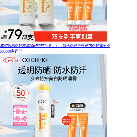
高姿透明防晒喷雾80mlSPF50+PA++++防水防汗户外便携防晒霜七夕
500000条评价