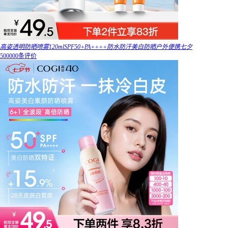
高姿透明防晒喷雾120mlSPF50+PA++++防水防汗美白防晒户外便携七夕
500000条评价