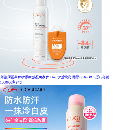
雅漾保湿补水喷雾敏感肌爽肤水300ml小金刚防晒霜spf50+30ml进口礼物
1000000条评价