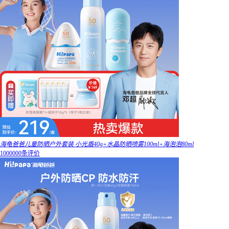
海龟爸爸儿童防晒户外套装 小光盾40g+水晶防晒喷雾100ml+海泡泡80ml
1000000条评价