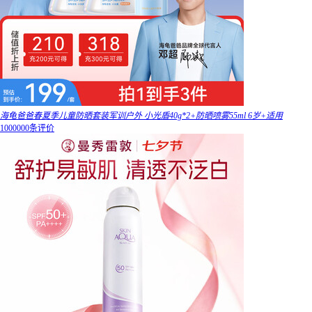
海龟爸爸春夏季儿童防晒套装军训户外 小光盾40g*2+防晒喷雾55ml 6岁+适用
1000000条评价