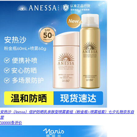
安热沙（Anessa）倍护防晒乳亲肤型喷雾套组（粉金瓶+喷雾组套）七夕礼物京东自
营
500000条评价