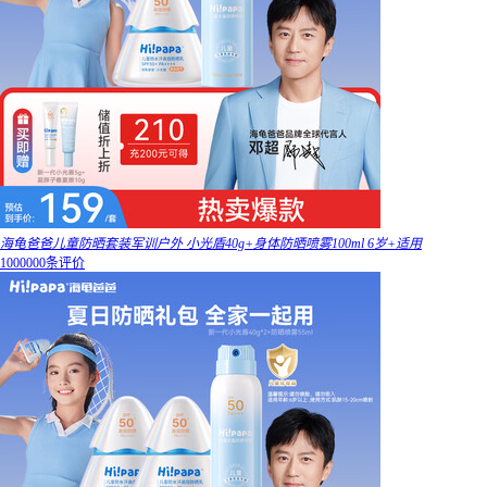
海龟爸爸儿童防晒套装军训户外 小光盾40g+身体防晒喷雾100ml 6岁+适用
1000000条评价