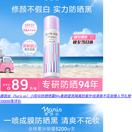
娜丽丝（Naris up）小阳伞防晒喷雾80g素颜提亮隔离防紫外线清爽不花妆情人节礼物
500000条评价