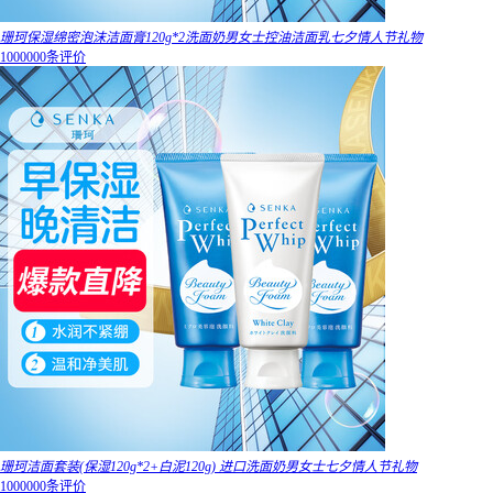
珊珂保湿绵密泡沫洁面膏120g*2洗面奶男女士控油洁面乳七夕情人节礼物
1000000条评价
珊珂洁面套装(保湿120g*2+白泥120g) 进口洗面奶男女士七夕情人节礼物
1000000条评价