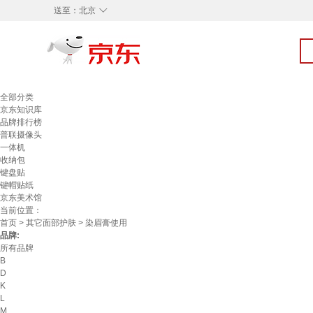
◇
送至：
北京
全部分类
京东知识库
品牌排行榜
普联摄像头
一体机
收纳包
键盘贴
键帽贴纸
京东美术馆
当前位置：
首页
>
其它面部护肤
> 染眉膏使用
品牌:
所有品牌
B
D
K
L
M