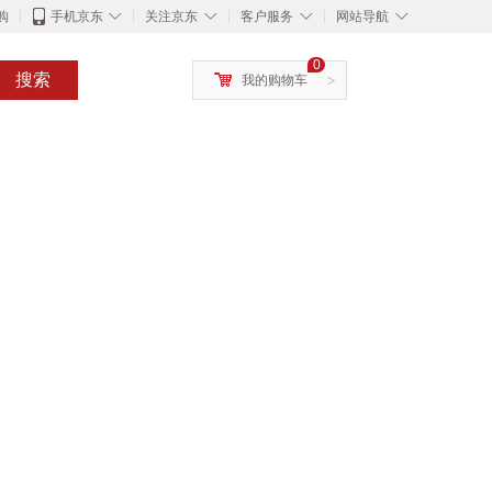
◇
◇
◇
◇
购
手机京东
关注京东
客户服务
网站导航
0
搜索
我的购物车
>