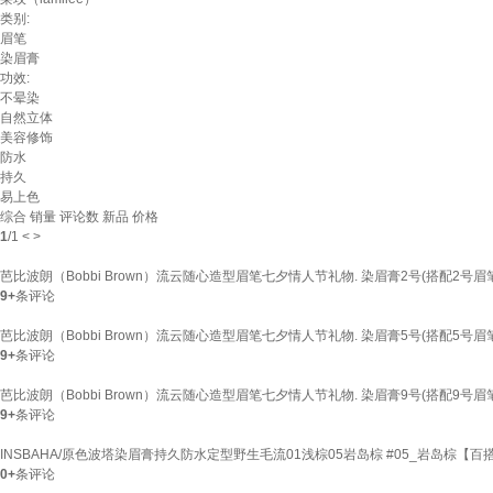
类别:
眉笔
染眉膏
功效:
不晕染
自然立体
美容修饰
防水
持久
易上色
综合
销量
评论数
新品
价格
1
/
1
<
>
芭比波朗（Bobbi Brown）流云随心造型眉笔七夕情人节礼物. 染眉膏2号(搭配2号眉笔使
9+
条评论
芭比波朗（Bobbi Brown）流云随心造型眉笔七夕情人节礼物. 染眉膏5号(搭配5号眉笔使
9+
条评论
芭比波朗（Bobbi Brown）流云随心造型眉笔七夕情人节礼物. 染眉膏9号(搭配9号眉笔使
9+
条评论
INSBAHA/原色波塔染眉膏持久防水定型野生毛流01浅棕05岩岛棕 #05_岩岛棕【百搭
0+
条评论