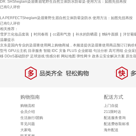
DR. SHSheglam染眉膏眉笔野生自然立体防水防晕染 使用方法：如图先扭再按
已有
0
人评价
LA PERFECTSheglam染眉膏野生眉自然立体防晕染防水 使用方法：如图先扭再按
已有
0
人评价
相关推荐：
雪罗兰化妆品套装
|
时闰春雨
|
cc霜和气垫
|
补水的防晒霜
|
tt蜗牛面膜
|
洋甘菊
温馨提示
京东是国内专业的染眉膏使用网上购物商城，本频道提供染眉膏使用商品预订订购价
型号
GPU云主机
目录服务
智能 IDC 灾备
PLUS 企业邮箱
句法分析
高可用组
企业采
移
DDoS基础防护
足球游戏
情感分析
网站地图
弹性网卡
政务云安全解决方案
原生
多
快
品类齐全，轻松购物
多仓
购物指南
配送方式
购物流程
上门自提
会员介绍
211限时达
生活旅行/团购
配送服务查询
常见问题
配送费收取标准
大家电
海外配送