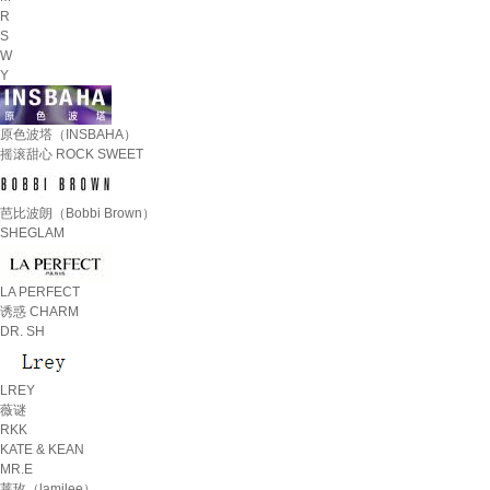
R
S
W
Y
原色波塔（INSBAHA）
摇滚甜心 ROCK SWEET
芭比波朗（Bobbi Brown）
SHEGLAM
LA PERFECT
诱惑 CHARM
DR. SH
LREY
薇谜
RKK
KATE & KEAN
MR.E
莱玫（lamilee）