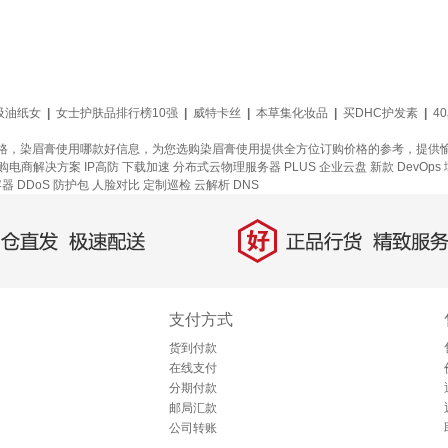
吸油纸女
|
女士护肤品排行榜10强
|
威特卡丝
|
本草集化妆品
|
买DHC护发素
|
4
格，染眉膏使用哪款好信息，为您选购染眉膏使用提供全方位订购价格的参考，提供
购电商解决方案
IP高防
下载加速
分布式云物理服务器
PLUS 企业云盘
新款
DevOps
容器
DDoS 防护包
人脸对比
定制巡检
云解析 DNS
好
直发，极速配送
正品行货，精致服务
支付方式
货到付款
在线支付
分期付款
邮局汇款
公司转账