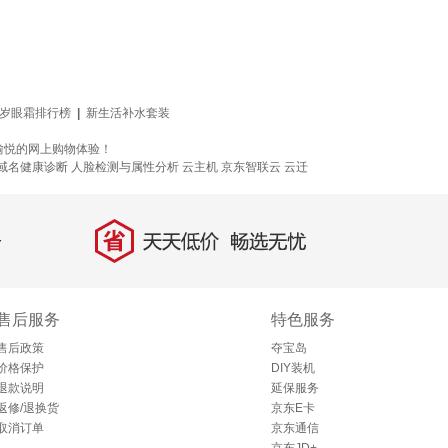
0岁眼霜排行榜
|
新生活补水套装
愉悦的网上购物体验！
域名健康诊断
人脸检测与属性分析
云主机
京东智联云
云迁
省
天天低价，畅选无忧
售后服务
特色服务
售后政策
夺宝岛
价格保护
DIY装机
退款说明
延保服务
返修/退换货
京东E卡
取消订单
京东通信